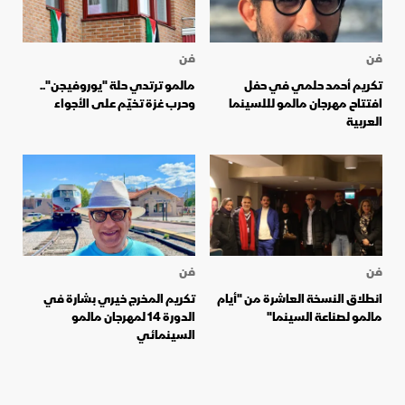
فن
فن
تكريم أحمد حلمي في حفل
مالمو ترتدي حلة "يوروفيجن"..
افتتاح مهرجان مالمو لللسينما
وحرب غزة تخيّم على الأجواء
العربية
فن
فن
انطلاق النسخة العاشرة من "أيام
تكريم المخرج خيري بشارة في
مالمو لصناعة السينما"
الدورة 14 لمهرجان مالمو
السينمائي