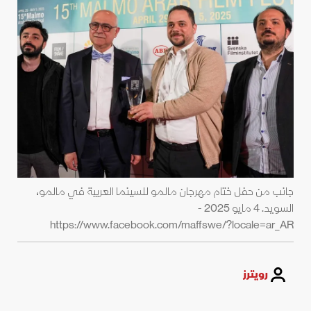
جانب من حفل ختام مهرجان مالمو للسينما العربية في مالمو،
السويد. 4 مايو 2025 -
https://www.facebook.com/maffswe/?locale=ar_AR
رويترز