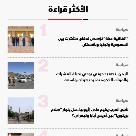
الأكثر قراءة
1
سياسة
"اتفاقية مكة" تؤسس لدفاع مشترك بين
السعودية وتركيا وباكستان
2
سياسة
اليمن.. تصعيد حوثي يودي بحياة العشرات
والقوات الحكومية ترد بضربات واسعة
3
سياسة
شبح الحرب يخيم على إثيوبيا.. هل ينهار "سلام
بريتوريا" بين أديس أبابا وتيجراي؟
سياسة