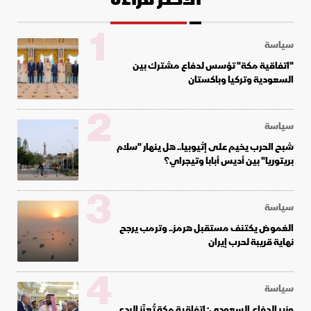
1
سياسة
"اتفاقية مكة" تؤسس لدفاع مشترك بين
السعودية وتركيا وباكستان
2
سياسة
شبح الحرب يخيم على إثيوبيا.. هل ينهار "سلام
بريتوريا" بين أديس أبابا وتيجراي؟
3
سياسة
الغموض يكتنف مستقبل هرمز.. وترمب يرجح
نهاية قريبة لحرب إيران
4
سياسة
وزير الدفاع السعودي: اتفاقية مكة تُعزّز الردع