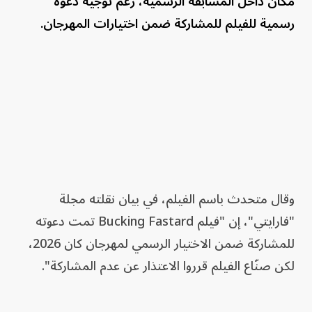
مكان داخل المسابقة الرسمية، رغم توجيه دعوة
رسمية للفيلم للمشاركة ضمن اختيارات المهرجان.
وقال متحدث باسم الفيلم، في بيان نقلته مجلة
"فارايتي"، إن "فيلم Bucking Fastard تمت دعوته
للمشاركة ضمن الاختيار الرسمي لمهرجان كان 2026،
لكن صنّاع الفيلم قرروا الاعتذار عن عدم المشاركة".