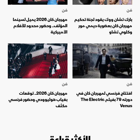
فن
فن
بارك تشان ووك يقود لجنة تحكيم
مهرجان كان 2026 يميل لسينما
مهرجان كان بعضوية ديمي مور
المؤلف.. وحضور محدود للأفلام
وكلوي تشاو
الأميركية
فن
فن
افتتاح فرنسي لمهرجان كان في
مهرجان كان 2026.. توقعات
دورته 79 بفيلم ـThe Electric
بغياب هوليوودي وحضور فرنسي
Venus
مكثف
الأكثر قراءة