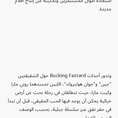
استعادة أموال المستثمرين وتمكينه من إنتاج أفلام
جديدة.
وتدور أحداث Bucking Fastard حول الشقيقتين
"جين" و"جوان هولبروك"، اللتين تجسدهما روني مارا
وكيت مارا، حيث تنطلقان في رحلة بحث عن أرض
خيالية يمكن أن يوجد فيها الحب الحقيقي، قبل أن تبدآ
في حفر نفق عبر سلسلة جبلية، بحسب الوصف
الرسمي للعمل.