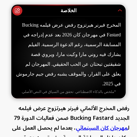
الخلاصة
المخرج فيرنر هيرتزوج رفض عرض فيلمه Bucking
Fastard في مهرجان كان 2026 بعد عدم إدراجه في
المسابقة الرسمية، رغم الدعوة الرسمية. الفيلم
يشارك فيه روني مارا وكيت مارا، ويروي قصة
شقيقتين تبحثان عن الحب الحقيقي. المهرجان لم
يعلق على القرار، والموقف يشبه رفض جيم جارموش
في 2025.
*ملخص بالذكاء الاصطناعي. تحقق من السياق في النص الأصلي.
رفض المخرج الألماني فيرنر هيرتزوج عرض فيلمه
الجديد Bucking Fastard ضمن فعاليات الدورة 79
ل
مهرجان كان السينمائي
، بعدما لم يحصل العمل على