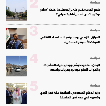
2
سياسة
شبح الحرب يخيم على إثيوبيا.. هل ينهار "سلام
بريتوريا" بين أديس أبابا وتيجراي؟
3
سياسة
العراق.. الزيدي يوجه برفع الاستعداد القتالي
للقوات الأمنية والعسكرية
4
سياسة
اليمن.. تصعيد حوثي يودي بحياة العشرات
والقوات الحكومية ترد بضربات واسعة
5
سياسة
وزير الدفاع السعودي: اتفاقية مكة تُعزّز الردع
وتسهم في دعم أمن المنطقة