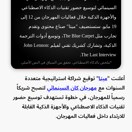
السينمائي لتوسيع حضور تقنيات الذكاء الاصطناعي
والأجهزة الذكية خلال فعاليات المهرجان من 12 إلى
19 مايو. ستستضيف "ميتا" صناع محتوى وتقدم
تجارب مثل The Blue Carpet، وتوسع أدوات الترجمة
الذكية، وتشارك كشريك تقني لفيلم John Lennon:
The Last Interview.
*ملخص بالذكاء الاصطناعي. تحقق من السياق في النص الأصلي.
أعلنت "
ميتا
" توقيع شراكة استراتيجية متعددة
السنوات مع
مهرجان كان السينمائي
لتصبح شريكاً
رسمياً للمهرجان، في خطوة تستهدف توسيع حضور
تقنيات الذكاء الاصطناعي والأجهزة الذكية القابلة
للارتداء داخل فعاليات المهرجان.