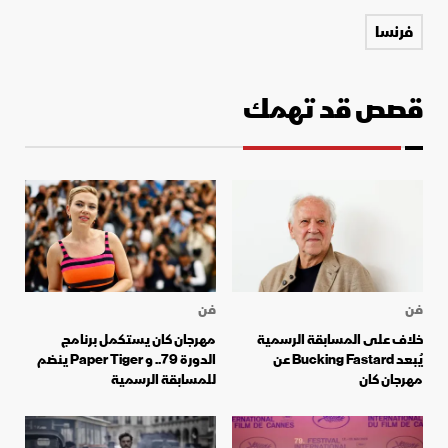
فرنسا
قصص قد تهمك
فن
فن
خلاف على المسابقة الرسمية
مهرجان كان يستكمل برنامج
يُبعد Bucking Fastard عن
الدورة 79.. و Paper Tiger ينضم
مهرجان كان
للمسابقة الرسمية