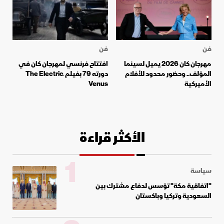
فن
فن
مهرجان كان 2026 يميل لسينما
افتتاح فرنسي لمهرجان كان في
المؤلف.. وحضور محدود للأفلام
دورته 79 بفيلم ـThe Electric
الأميركية
Venus
الأكثر قراءة
1
سياسة
"اتفاقية مكة" تؤسس لدفاع مشترك بين
السعودية وتركيا وباكستان