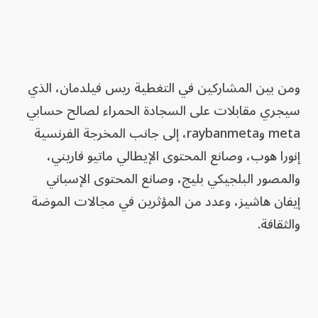
ومن بين المشاركين في التغطية ريس فيلدمان، الذي
سيجري مقابلات على السجادة الحمراء لصالح حسابي
meta وraybanmeta، إلى جانب المخرجة الفرنسية
إنورا هوب، وصانع المحتوى الإيطالي ماتيو فاريني،
والمصور البلجيكي بليج، وصانع المحتوى الإسباني
إيفان هاشيز، وعدد من المؤثرين في مجالات الموضة
والثقافة.