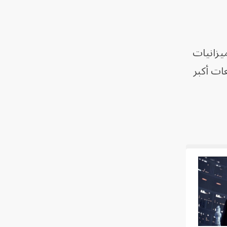
يون دولار، مقارنة بميزانيات
حفز مبيعات أكبر