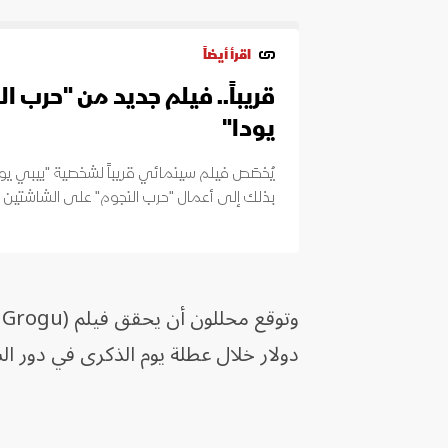
اقرأ أيضاً
قريباً.. فيلم جديد من "حرب 
يودا"
يُخصَص فيلم سينمائي قريباً لشخصية "بيبي يود
بذلك إلى أعمال "حرب النجوم" على الشاشتين ال
دولار خلال عطلة يوم الذكرى في دور الس