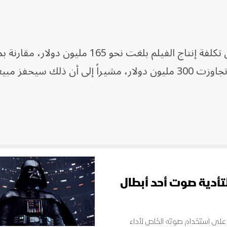
وأضاف أن هذا سيعتبر نجاحاً، نظراً لأن تكلفة إنتاج الفيلم بلغت نحو 165 مل
إنتاج أفلام "حرب النجوم" الأخرى التي تجاوزت 300 مليون دولار، مشيراً إلى أن ذلك سي
تأدية صوت أحد أبطال
الأميركي جيمس إيرل (91 عاماً)، على استخدام صوته الخاص لأداء