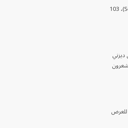
وحصد أقل أفلام حرب النجوم تحقيقاً للإيرادات من إنتاج ديزني، وهو (Solo: A Star Wars Story)، 103
Exhibitor Relations: "ما تحاول ديزني
يشعرون
 للعرض