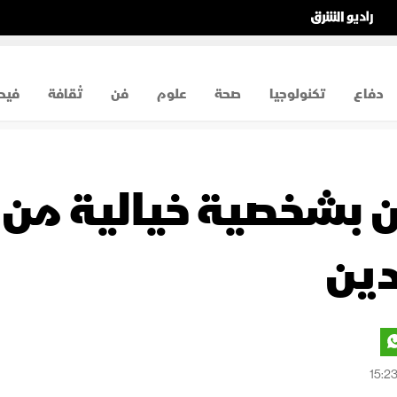
دفاع
تكنولوجيا
صحة
علوم
فن
ثقافة
فيد
ين