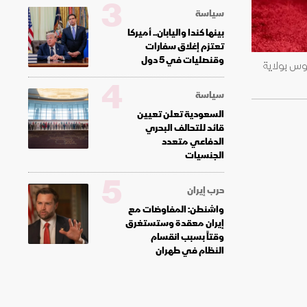
3
سياسة
بينها كندا واليابان.. أميركا
تعتزم إغلاق سفارات
وقنصليات في 5 دول
TC الصيني بمدينة لوس أنجلوس بولاية
4
سياسة
السعودية تعلن تعيين
قائد للتحالف البحري
الدفاعي متعدد
الجنسيات
5
حرب إيران
واشنطن: المفاوضات مع
إيران معقدة وستستغرق
وقتاً بسبب انقسام
النظام في طهران