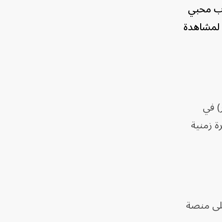
وب محبي
يام لمشاهدة
صعود سكاي ووكر) في
رة زمنية