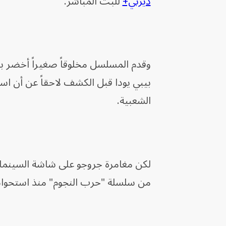
ديزني+
للبث المباشر.
وقدم المسلسل مخلوقاً صغيراً أخضر بع
بيبي يودا قبل الكشف لاحقاً عن أن اس
الشعبية.
لكن مغامرة جروجو على شاشة السينما رب
من سلسلة "حرب النجوم" منذ استحواذ د