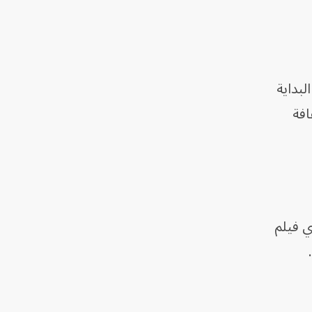
لبداية
افة
ي فيلم