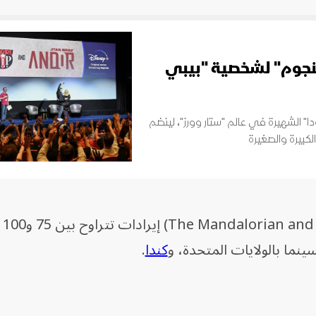
النجوم" لشخصية "بيبي
ا" الشهيرة في عالم "ستار وورز"، لينضم
كبيرة والصغيرة
وتوقع 
ينما بالولايات المتحدة، و
كندا
.