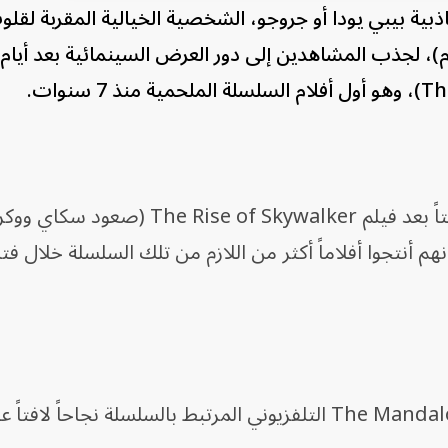
ية بيبي يودا أو جروجو، الشخصية الخيالية المقربة لقل
Star W (حرب النجوم)، لجذب المشاهدين إلى دور العرض السينمائية بعد أ
وعلقت ديزني إنتاج أفلام السلسلة مؤقتاً بعد فيلم The Rise of Skywalker (
أنهم أنتجوا أفلاماً أكثر من اللازم من تلك السلسلة خلال فت