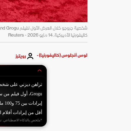
كاليفورنيا الأميركية. 14 مايو 2026 - Reuters
لوس أنجلوس (كاليفورنيا) -
رويترز
إيرا
أقل من إيرادات أفلام ال
*ملخص بالذكاء الاصطناعي. ت