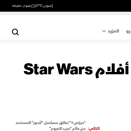
إشبورن
27°C
غيوم متفرقة
يو
المزيد
حول العالم
الصفحة الأخيرة
ديزني تستعين بشخصية خيالية من أفلام Star Wars
اقتصاد
رياضة
"ديزني+" تطلق مسلسل "أندور" المستمد
التالي:
من عالم "حرب النجوم"