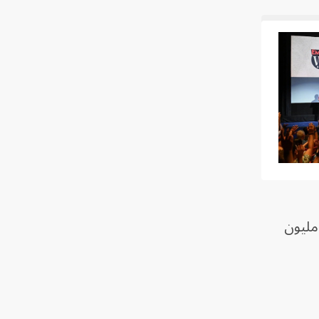
محللون أن يحقق فيلم (The Mandalorian and Grogu) إيرادات تتراوح بين 75 و100 مليون