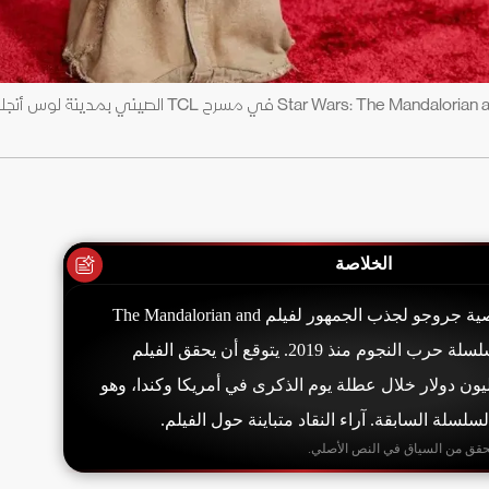
شخصية جروجو خلال العرض الأول لفيلم Star Wars: The Mandalorian and Grogu في مسرح L
الخلاصة
تراهن ديزني على شخصية جروجو لجذب الجمهور لفيلم The Mandalorian and
Grogu، أول فيلم من سلسلة حرب النجوم منذ 2019. يتوقع أن يحقق الفيلم
دات بين 75 و100 مليون دولار خلال عطلة يوم الذكرى في أمريكا وكندا، وهو
سلسلة السابقة. آراء النقاد متباينة حول الفيلم.
حقق من السياق في النص الأصلي.