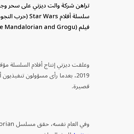
تراهن شركة والت ديزني على سحر وجاذب
سلسلة أفلام ars
فيلم (The Mandalorian and Grogu)، وهو أول أفلام السلسلة الملحمية منذ 7 سنوات.
2019، بعدما رأى مسؤولون تنفيذيون 
قصيرة.
وفي العام نفسه، حقق مسلسل The Mandalorian التلفزيوني المرتبط بالسلسلة نجاحاً لافتاً على منصة