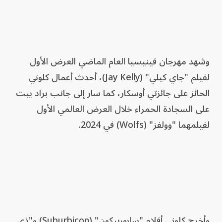
وشهد مهرجان فينيسيا العام الماضي العرض الأول
لفيلم "جاي كيلي" (Jay Kelly)، أحدث أعمال كلوني
الحائز على جائزتي أوسكار، كما سار إلى جانب براد بيت
على السجادة الحمراء خلال العرض العالمي الأول
لفيلمهما "وولفز" (Wolfs) في 2024.
وأخرج كلوني أفلام "سابوربيكون" (Suburbicon) و"ذي