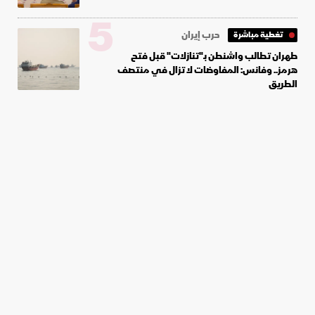
5
حرب إيران
تغطية مباشرة
طهران تطالب واشنطن بـ"تنازلات" قبل فتح
هرمز.. وفانس: المفاوضات لا تزال في منتصف
الطريق