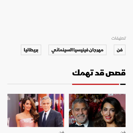
تصنيفات
فن
مهرجان فينيسيا السينمائي
بريطانيا
قصص قد تهمك
فن
فن