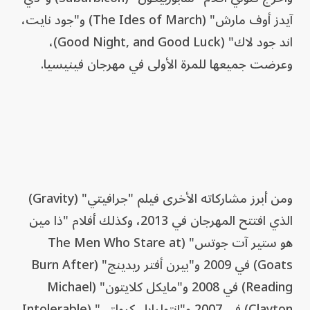
آيدز أوف مارش" (The Ides of March) و"جود نايت،
اند جود لاك" (Good Night, and Good Luck)،
وعرضت جميعها للمرة الأولى في مهرجان فينيسيا.
ومن أبرز مشاركاته الأخرى فيلم "جرافيتي" (Gravity)
الذي افتتح المهرجان في 2013، وكذلك أفلام "ذا مين
هو ستير آت جوتس" (The Men Who Stare at
Goats) في 2009 و"بيرن أفتر ريدينج" (Burn After
Reading) في 2008 و"مايكل كلايتون" (Michael
Clayton) في 2007 و"إنتولرابل كرولتي" (Intolerable