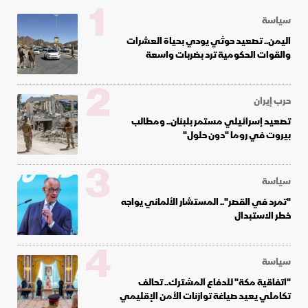
1
سياسة
اليمن.. تصعيد حوثي يودي بحياة العشرات
والقوات الحكومية ترد بضربات واسعة
2
حرب إيران
تصعيد إسرائيلي مستمر بلبنان.. ومطالب
بيروت في روما "دون حلول"
3
سياسة
"تمرد في القصر".. المستشار الألماني يواجه
خطر الاستبدال
4
سياسة
"اتفاقية مكة" للدفاع المشترك.. تحالف
تكاملي يعيد صياغة توازنات الأمن الإقليمي