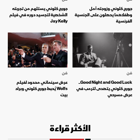
جورج كلوني وزوجته أمل
جورج كلوني يستلهم من تجربته
وطفلاهما يحصلون على الجنسية
الشخصية لتجسيد دوره في فيلم
الفرنسية
Jay Kelly
فن
فن
Good Night and Good Luck..
عرض سينمائي محدود لفيلم
جورج كلوني يتصدى لترمب في
Wolfs يُحبط جورج كلوني وبراد
عرض مسرحي
بيت
الأكثر قراءة