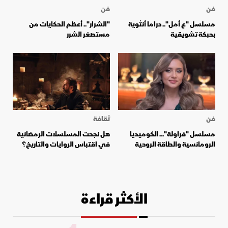
فن
فن
مسلسل "ع أمل".. دراما أنثوية
"الشرار".. أعظم الحكايات من
بحبكة تشويقية
مستصغر الشرر
فن
ثقافة
مسلسل "فراولة"... الكوميديا
هل نجحت المسلسلات الرمضانية
الرومانسية والطاقة الروحية
في اقتباس الروايات والتاريخ؟
الأكثر قراءة