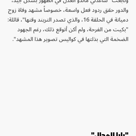
وتابعت "ساعدني ماندو العدل في الظهور بشكل جيد،
والدور حقق ردود فعل واسعة، خصوصاً مشهد وفاة زوج
دميانة في الحلقة 16، والذي تصدر التريند وقتها"، قائلة:
"بكيت من الفرحة، ولم أكن أتوقع ذلك، رغم الجهود
الضخمة التي بذلتها في كواليس تصوير هذا المشهد".
"بابا المجال"