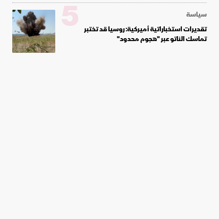
5
سياسة
تقديرات استخباراتية أميركية: روسيا قد تختبر
تماسك الناتو عبر "هجوم محدود"