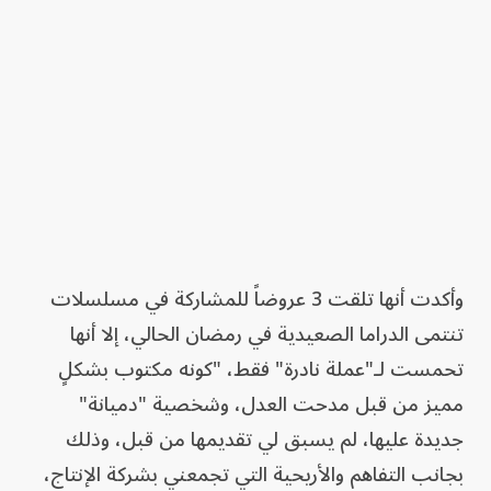
وأكدت أنها تلقت 3 عروضاً للمشاركة في مسلسلات
تنتمى الدراما الصعيدية في رمضان الحالي، إلا أنها
تحمست لـ"عملة نادرة" فقط، "كونه مكتوب بشكلٍ
مميز من قبل مدحت العدل، وشخصية "دميانة"
جديدة عليها، لم يسبق لي تقديمها من قبل، وذلك
بجانب التفاهم والأريحية التي تجمعني بشركة الإنتاج،