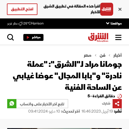
اقرأ هذه المقالة في تطبيق الشرق
افتح التطبيق
للأخبار
مواقعنا
Harrison
25°C
مطر غزير
مباشر
أخبار
فن
مصر
جومانا مراد لـ"الشرق": "عملة
نادرة" و"بابا المجال" عوضا غيابي
عن الساحة الفنية
دقائق القراءة - 5
شارك
تابع آخر الأخبار على واتساب
نُشر:
19 أبريل 2023 16:46
آخر تحديث:
10 مايو 2024 09:41