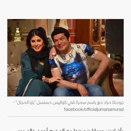
جومانا مراد مع باسم سمرة في كواليس مسلسل "بابا المجال" -
facebook/officialjumanamurad
وأشادت جومانا بتجربتها مع المخرج أحمد خالد موسى،