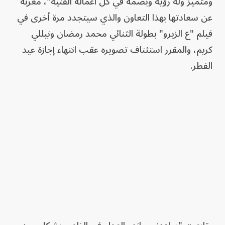
ومتميز وله رؤية وبصمة في كل أعماله الفنية"، معربة
عن سعادتها بهذا التعاون والذي سيتجدد مرة أخرى في
فيلم "ع الزيرو" بطولة الثنائي محمد رمضان ونيللي
كريم، والمقرر استئناف تصويره عقب انتهاء إجازة عيد
الفطر.