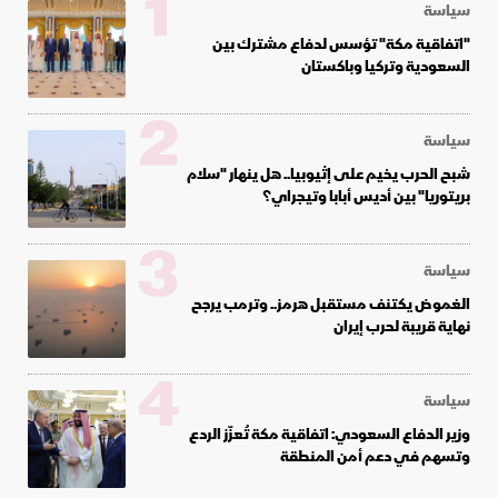
1
سياسة
"اتفاقية مكة" تؤسس لدفاع مشترك بين
السعودية وتركيا وباكستان
2
سياسة
شبح الحرب يخيم على إثيوبيا.. هل ينهار "سلام
بريتوريا" بين أديس أبابا وتيجراي؟
3
سياسة
الغموض يكتنف مستقبل هرمز.. وترمب يرجح
نهاية قريبة لحرب إيران
4
سياسة
وزير الدفاع السعودي: اتفاقية مكة تُعزّز الردع
وتسهم في دعم أمن المنطقة