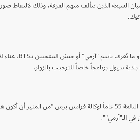
ان السبعة الذين تتألف منهم الفرقة، وذلك لالتقاط صور
توك.
وتكبّد معجبون من جميع أنحاء العالم، أو ما 
لدية سيول برنامجاً خاصاً للترحيب بالزوار.
وقالت العالمة الأسترالية آن ميسيتش البالغة 55 عاماً لوكالة فرانس برس "من المثير أن أ
في الـ"آرمي"".