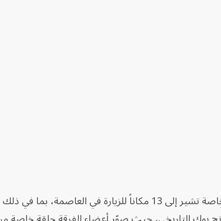
أصدرت مدينة سيول خريطة سياحية خاصة تشير إلى 13 مكاناً للزيارة في العاصمة، بم
 بوك التاريخي، حيث صوّر أعضاء الفرقة حلقة خاصة من