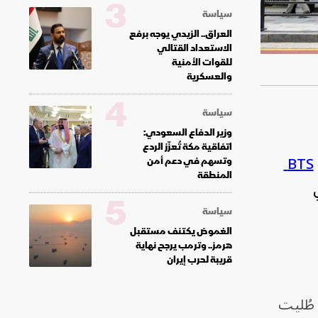
3
سياسة
العراق.. الزيدي يوجه برفع
الاستعداد القتالي
للقوات الأمنية
والعسكرية
4
سياسة
وزير الدفاع السعودي:
اتفاقية مكة تُعزّز الردع
BTS
وتسهم في دعم أمن
المنطقة
5
سياسة
الغموض يكتنف مستقبل
هرمز.. وترمب يرجح نهاية
قريبة لحرب إيران
 طُليت