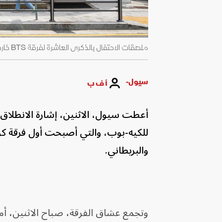
ملصقات الاحتفال بالذكرى العاشرة لفرقة BTS خارج مقهى في سيول، كوريا الجنوبية، 12 يونيو 2023. - AFP
سيول-
أ ف ب
أعطت سيول، الاثنين، إشارة الانطلاق لاحتفالات 
للكيه-بوب، والتي أصبحت أول فرقة كور
والبريطاني.
وتجمع عشاق الفرقة، صباح الاثنين، أم