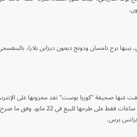
ينها برج نامسان ودونج ديمون ديزاين بلازا، بالبنفسجي
 عنها صحيفة "كوريا بوست" نفد مخزونها على الإنترنت
كامل الرزم البالغ عددها 120 ألفاً بعد 3 ساعات فقط على طرحها للبيع 
 فرانس برس.