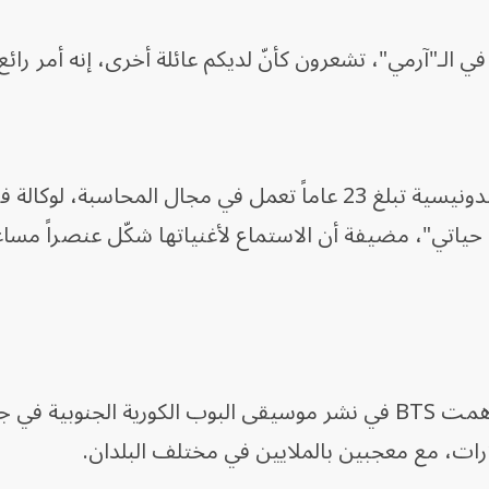
الـ"آرمي"، تشعرون كأنّ لديكم عائلة أخرى، إنه أمر رائع 
وقالت كلوديا أجوستين، وهي معجبة إندونيسية تبلغ 23 عاماً تعمل في مجال المحاسبة، ل
، إن فرقة BTS "أنقذت حياتي"، مضيفة أن الاستماع لأغنياتها شكّل عنصراً مسا
وبعيد انطلاقها في 13 يونيو 2013، ساهمت BTS في نشر موسيقى البوب الكورية الجنوب
ارات، مع معجبين بالملايين في مختلف البلدان.