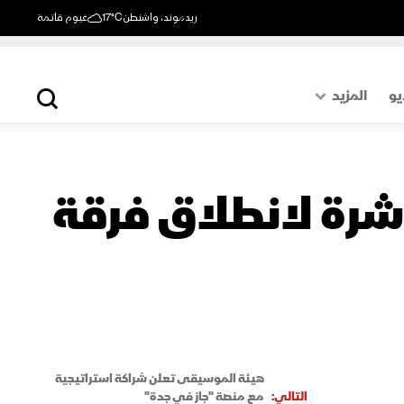
ريدموند، واشنطن
17°C
غيوم قاتمة
يو
المزيد
حول العالم
الصفحة الأخيرة
شرة لانطلاق فرقة
اقتصاد
رياضة
هيئة الموسيقى تعلن شراكة استراتيجية
التالي:
مع منصة "جاز في جدة"