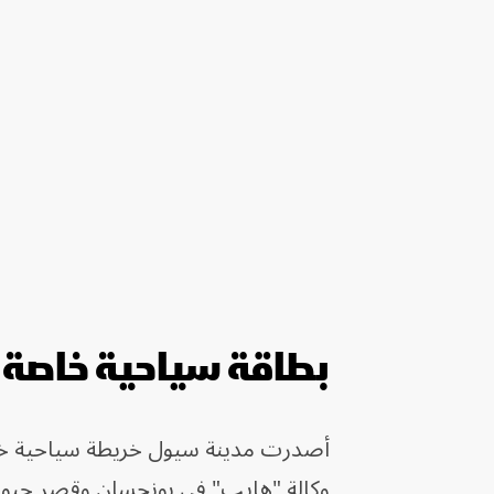
بطاقة سياحية خاصة
وكالة "هايب" في يونجسان وقصر جيونج