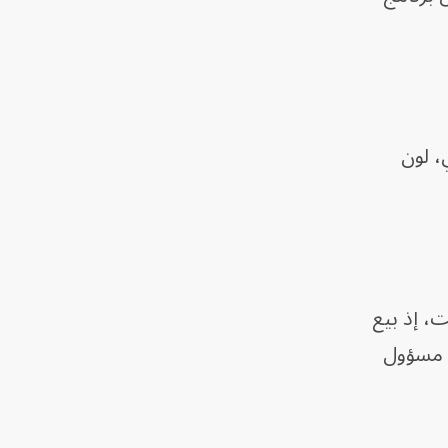
، لون
، إذ بيع
في 22 مايو، وفق ما صرح مسؤول