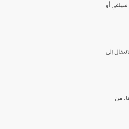
 سيلفي أو
يُعرف باسم "آرمي" أو جيش المعجبين بـBTS، عناء الانتقال إلى
كون هنا، من