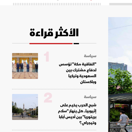
الأكثر قراءة
1
سياسة
"اتفاقية مكة" تؤسس
لدفاع مشترك بين
السعودية وتركيا
وباكستان
2
سياسة
شبح الحرب يخيم على
إثيوبيا.. هل ينهار "سلام
بريتوريا" بين أديس أبابا
وتيجراي؟