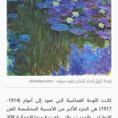
لوحة 'زنبق الماء' للفنان كلود مونيه - christies.com
كانت اللوحة القماشية التي تعود إلى أعوام (1914-
1917) هي الجزء الأكبر من الأمسية المخصّصة للفن
الانطباعي والحديث، والتي بلغت قيمتها الإجمالية 308