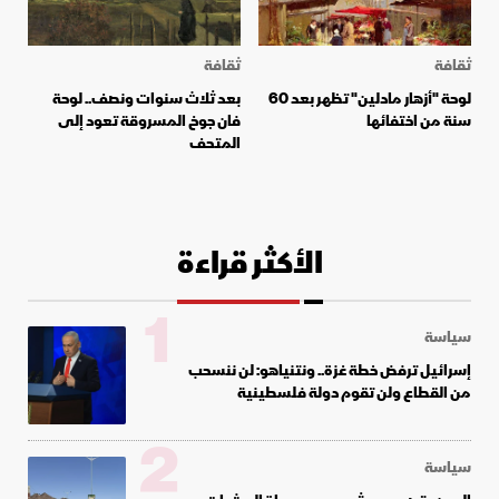
ثقافة
ثقافة
لوحة "أزهار مادلين" تظهر بعد 60
بعد ثلاث سنوات ونصف.. لوحة
سنة من اختفائها
فان جوخ المسروقة تعود إلى
المتحف
الأكثر قراءة
1
سياسة
إسرائيل ترفض خطة غزة.. ونتنياهو: لن ننسحب
من القطاع ولن تقوم دولة فلسطينية
2
سياسة