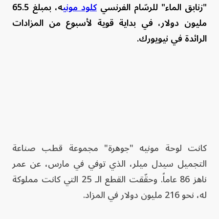
"زنابق الماء" للرسّام الفرنسي
كلود موني
ه، بمبلغ 65.5
مليون دولار، في بداية قوية لأسبوع من المزادات
الرائدة في نيويورك.
كانت لوحة مونيه "جوهرة" مجموعة قطب صناعة
التجميل سيدل ميلر، الذي توفي في مارس، عن عمر
ناهز 86 عاماً. وحقّقت القطع الـ 25 التي كانت مملوكة
له، نحو 216 مليون دولار في المزاد.