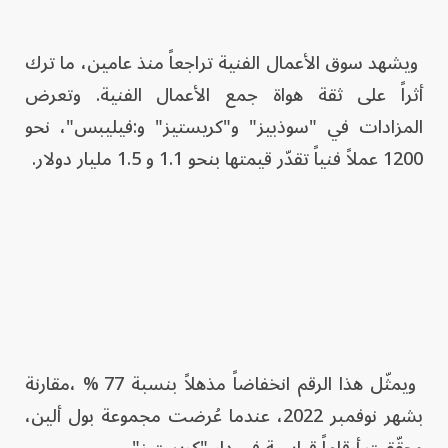
ويشهد سوق الأعمال الفنية تراجعاً منذ عامين، ما ترك
أثراً على ثقة هواة جمع الأعمال الفنية. وتعرض
المزادات في "سوذبيز" و"كريستيز" و:فيليبس"، نحو
1200 عملاً فنياً تقدّر قيمتها بنحو 1.1 و 1.5 مليار دولار.
ويمثّل هذا الرقم انخفاضاً مذهلاً بنسبة 77 % ،مقارنة
بشهر نوفمبر 2022، عندما عُرضت مجموعة بول ألين،
وحقّقت أرقاماً قياسية في دار "كريستيز".