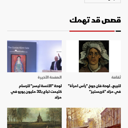
قصص قد تهمك
ثقافة
الصفحة الأخيرة
للبيع.. لوحة فان جوخ "رأس امرأة"
لوحة "الآنسة ليسر" للرسام
في مزاد "كريستيز"
كليمت تباع بـ32 مليون يورو في
مزاد