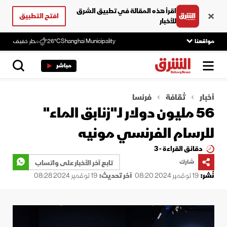
اقرأ هذه المقالة في تطبيق الشرق
افتح التطبيق
للأخبار
مواقعنا
Shanghai Municipality
26°C
مطر خفيف
مباشر
أخبار
ثقافة
فرنسا
56 مليون دولار لـ"زنابق الماء"
للرسام الفرنسي مونيه
دقائق القراءة - 3
شارك
تابع آخر الأخبار على واتساب
نُشر:
19 نوفمبر 2024 08:20
آخر تحديث:
19 نوفمبر 2024 08:28