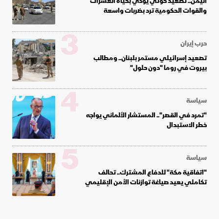
اليمن.. تصعيد حوثي يودي بحياة العشرات
والقوات الحكومية ترد بضربات واسعة
3
حرب إيران
تصعيد إسرائيلي مستمر بلبنان.. ومطالب
بيروت في روما "دون حلول"
4
سياسة
"تمرد في القصر".. المستشار الألماني يواجه
خطر الاستبدال
5
سياسة
"اتفاقية مكة" للدفاع المشترك.. تحالف
تكاملي يعيد صياغة توازنات الأمن الإقليمي