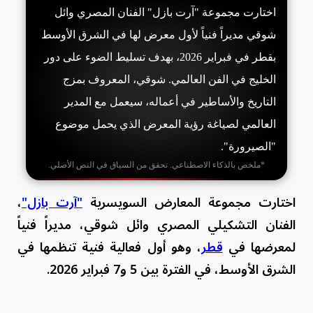
اختارت مجموعة "آرت بازل" الفنان المصري وائل
شوقي مديراً فنياً لأول معرض لها في الشرق الأوسط
بقطر في فبراير 2026، بهدف تسليط الضوء على دور
الخليج في الفن العالمي. شوقي، المعروف بمزج
التاريخ والأساطير في أعماله، سيعمل مع المدير
العالمي لصياغة رؤية المعرض الذي يحمل موضوع
"الصيرورة".
*ملخص بالذكاء الاصطناعي. تحقق من السياق في النص الأصلي.
اختارت مجموعة المعارض السويسرية
"آرت بازل"
،
الفنان التشكيلي المصري وائل شوقي، مديراً فنياً
لمعرضها في
قطر
، وهو أول فعالية فنية تنظمها في
الشرق الأوسط، في الفترة بين 5 و7 فبراير 2026.