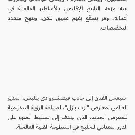
عنه مزجه التاريخ الإقليمي بالأساطير العالمية في
أعماله، وهو يتمتّع بفهم عميق للفن، وبنهج متعدد
التخصّصات.
سيعمل الفنان إلى جانب فينتشنزو دي بيليس، المدير
العالمي لمعارض "آرت بازل"، لصياغة الرؤية التنظيمية
للمعرض الجديد، الذي يهدف إلى تسليط الضوء على
الدور المتنامي للخليج في المنظومة الفنية العالمية.