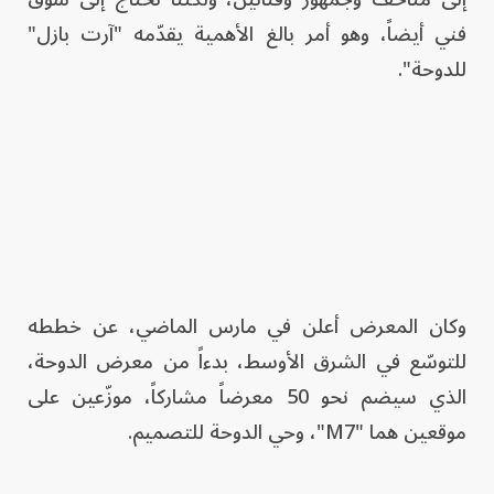
فني أيضاً، وهو أمر بالغ الأهمية يقدّمه "آرت بازل"
للدوحة".
وكان المعرض أعلن في مارس الماضي، عن خططه
للتوسّع في الشرق الأوسط، بدءاً من معرض الدوحة،
الذي سيضم نحو 50 معرضاً مشاركاً، موزّعين على
موقعين هما "M7"، وحي الدوحة للتصميم.