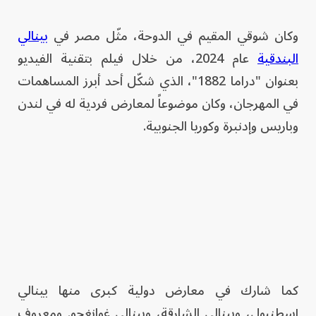
وكان شوقي المقيم في الدوحة، مثّل مصر في
بينالي
البندقية
عام 2024، من خلال فيلم بتقنية الفيديو
بعنوان "دراما 1882"، الذي شكّل أحد أبرز المساهمات
في المهرجان، وكان موضوعاً لمعارض فردية له في لندن
وباريس وإدنبرة وكوريا الجنوبية.
كما شارك في معارض دولية كبرى منها بينالي
إسطنبول، وبينالي الشارقة، وبينالي غوانغجو. ومعروف