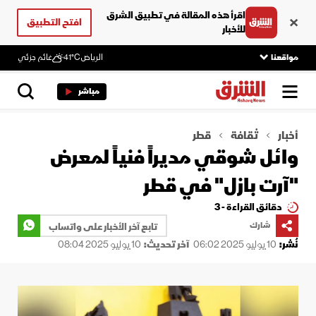
اقرأ هذه المقالة في تطبيق الشرق
افتح التطبيق
للأخبار
مواقعنا
الرياض
41°C
غائم جزئي
مباشر
أخبار
ثقافة
قطر
وائل شوقي مديراً فنياً لمعرض
"آرت بازل" في قطر
دقائق القراءة - 3
شارك
تابع آخر الأخبار على واتساب
نُشر:
10 يوليو 2025 06:02
آخر تحديث:
10 يوليو 2025 08:04