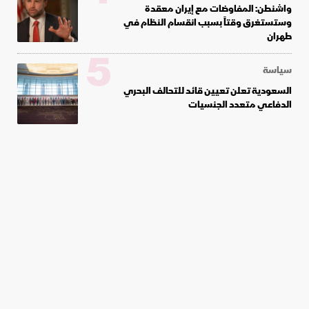
واشنطن: المفاوضات مع إيران معقدة
وستستغرق وقتاً بسبب انقسام النظام في
طهران
5
سياسة
السعودية تعلن تعيين قائد للتحالف البحري
الدفاعي متعدد الجنسيات