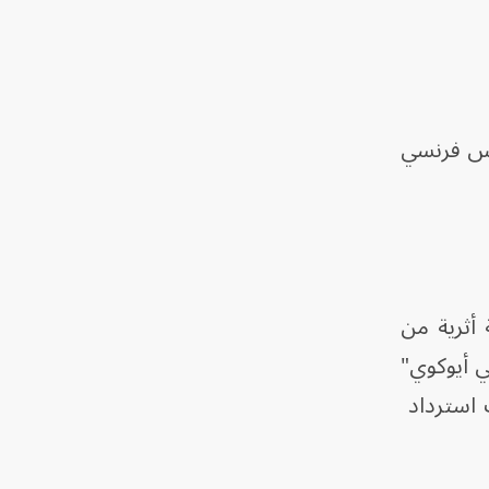
ئيس فرنسي
لكات كانت محدودة للغاية. عام 2020، أُعيدت 26 قطعة أثرية من
 أُعيدت طبلة "دجيدجي أيوكوي"
 عمليات استرداد