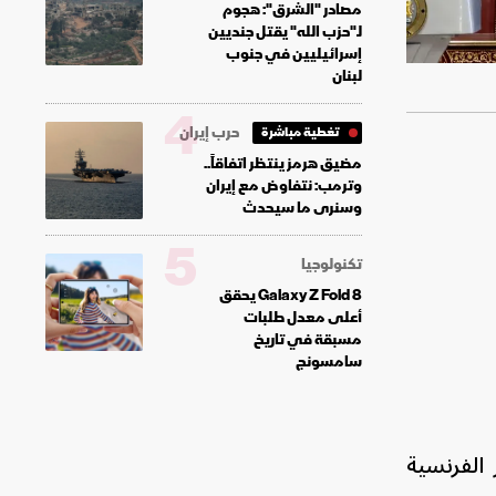
مصادر "الشرق": هجوم
لـ"حزب الله" يقتل جنديين
إسرائيليين في جنوب
لبنان
4
حرب إيران
تغطية مباشرة
مضيق هرمز ينتظر اتفاقاً..
وترمب: نتفاوض مع إيران
وسنرى ما سيحدث
5
تكنولوجيا
Galaxy Z Fold 8 يحقق
أعلى معدل طلبات
مسبقة في تاريخ
سامسونج
 الفرنسية