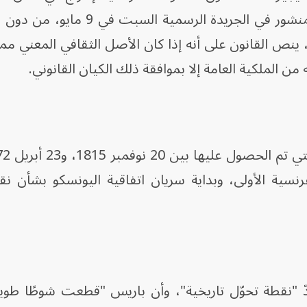
العامة بموجب مرسوم، وفقاً للنص المنشور في الجريدة الرسمي
ص القانون على أنه إذا كان الأصل الثقافي المعني مملو
 من الملكية العامة إلا بموافقة ذلك الكيان القانوني.
الفرنسية الأولى، وبداية سريان اتفاقية اليونسكو بشأن نق
ُعدّ "نقطة تحوّل تاريخية"، وأن باريس "قطعت شوطًا طويل