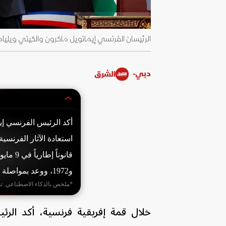
الرئيسان الفرنسي إيمانويل ماكرون والكيني ويليام روتو خلال
دبي-
الشرق
أكد الرئيس الفرنسي إي
استعادة الآثار الفرنسية
و1972، ووعد بمواصلة هذا النضال مع الأفارقة.
*ملخص بالذكاء الاصطناعي. ت
خلال قمة إفريقية فرنسية، أكد الر