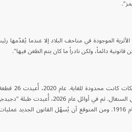
ز".
الأثرية الموجودة في متاحف البلاد إلا عندما يُقدّمها ر
انونية دائماً، ولكن نادراً ما كان يتم الطعن فيها".
والجدير بالذكر، أن عمليات ردّ الممت
أبومي إلى بنين، وسيف الحاج عمر إلى السنغال. ثم في أوائل عام 2026،
التي صودرت من ساحل العاج منذ عام 1916. ومن المتوقع أن يُسهّل القانون الجديد