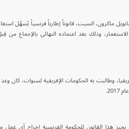
انويل ماكرون، السبت، قانوناً إطارياً فرنسياً يُسهّل استعا
الاستعمار، وذلك بعد اعتماده النهائي بالإجماع من قِبل
ريقيا، وطالبت به الحكومات الإفريقية لسنوات، كان وعد 
201.
جيز هذا القانون للحكومة الفرنسية إخراج أي عمل من