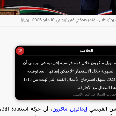
 مؤتمر صحفي في نيروبي. 10 مايو 2026 - رويترز
الخلاصة
مانويل ماكرون خلال قمة فرنسية إفريقية في نيروبي أن
 المنهوبة خلال الاستعمار "لا يمكن إيقافها"، بعد توقيعه
قانوناً إطارياً في 9 مايو 2023 يسهل استرجاع الأعمال الفنية التي نُهبت بين 1815
حقق من السياق في النص الأصلي.
ئيس الفرنسي
إيمانويل ماكرون
، أن حركة استعادة الآثار