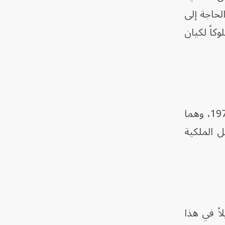
ة السبت في 9 مايو، من دون الحاجة إلى
كاً لكيان
ينطبق هذا النص فقط على الأصول التي تم الحصول عليها بين 20 نوفمبر 1815، و23 أبريل 1972، وهما
ل الملكية
اً في هذا