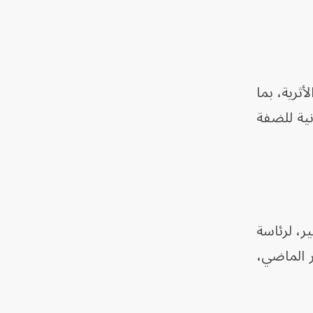
ثرية، بما
نية للضفة
ر، لرئاسة
ر الماضي،