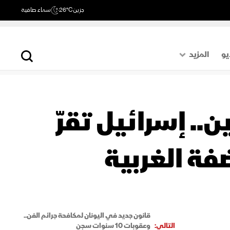
جزين
26°C
سماء صافية
يو
المزيد
حول العالم
الصفحة الأخيرة
. إسرائيل تقرّ
اقتصاد
رياضة
فة الغربية
قانون جديد في اليونان لمكافحة جرائم الفن..
التالي:
وعقوبات 10 سنوات سجن