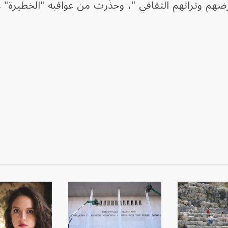
هم وتراثهم الثقافي "، وحذّرت من عواقبه "الخطيرة" 