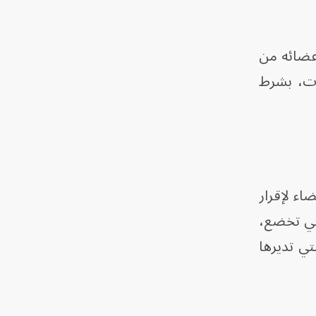
أعضائه من
كات، بشرط
أعضاء لإقرار
تي تخضع،
تي تديرها