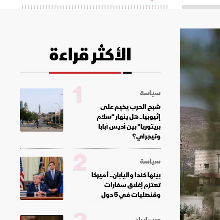
الأكثر قراءة
1
سياسة
شبح الحرب يخيم على
إثيوبيا.. هل ينهار "سلام
بريتوريا" بين أديس أبابا
وتيجراي؟
2
سياسة
بينها كندا واليابان.. أميركا
تعتزم إغلاق سفارات
وقنصليات في 5 دول
حرب إيران