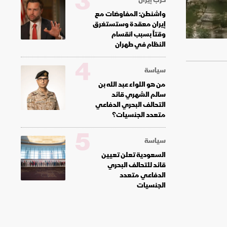
3
واشنطن: المفاوضات مع
إيران معقدة وستستغرق
وقتاً بسبب انقسام
النظام في طهران
4
سياسة
من هو اللواء عبد الله بن
سالم الشهري قائد
التحالف البحري الدفاعي
متعدد الجنسيات؟
5
سياسة
السعودية تعلن تعيين
قائد للتحالف البحري
الدفاعي متعدد
الجنسيات