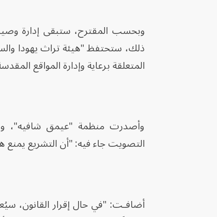
وبحسب المقترح، ستبقى إدارة وصيانة
ذلك، ستحتفظ "هيئة تراث يهودا والسا
المتعلقة برعاية وإدارة المواقع المقدسة
وأصدرت منظمة "عيمق شافيه"، وهي م
التصويت جاء فيه: "أن التشريع يمنع هي
أضافـت: "في حال إقرار القانون، سيُعدّ