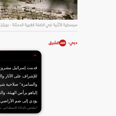
سبسطية الأثرية في الضفة الغربية المحتلة - رويترز
دبي-
الشرق
قدمت إسرائيل مشروع ق
للإشراف على الآثار والم
والسامرة" صلاحية شرا
إلياهو يرأس الهيئة، وا
يؤدي إلى ضم الأراضي 
*ملخص بالذكاء الاصطناعي. ت