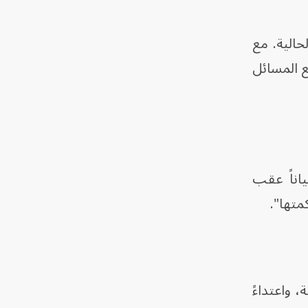
الية. مع
ع المسائل
اناً عقب
كمتها".
، واعتداءً