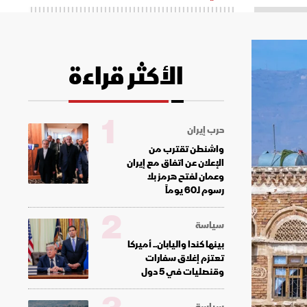
الأكثر قراءة
1
حرب إيران
واشنطن تقترب من
الإعلان عن اتفاق مع إيران
وعمان لفتح هرمز بلا
رسوم لـ60 يوماً
2
سياسة
بينها كندا واليابان.. أميركا
تعتزم إغلاق سفارات
وقنصليات في 5 دول
سياسة