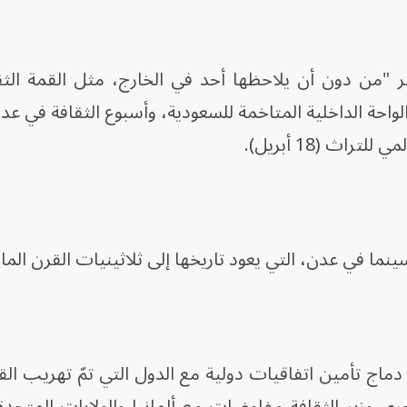
ر "من دون أن يلاحظها أحد في الخارج، مثل القمة الثق
احة الداخلية المتاخمة للسعودية، وأسبوع الثقافة في عد
راث (18 أبريل).
ينما في عدن، التي يعود تاريخها إلى ثلاثينيات القرن الم
ج تأمين اتفاقيات دولية مع الدول التي تمّ تهريب القط
جري وزير الثقافة مفاوضات مع ألمانيا والولايات المتحد