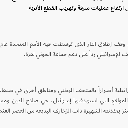
ى ارتفاع عمليات سرقة وتهريب القطع الأثرية.
الإسرائيلي رداً على دعم جماعة الحوثي لغزة.
 غارات إسرائيلية أضراراً بالمتحف الوطني ومناطق أخرى في صنعا
لمواقع التي استهدفتها إسرائيل، حي صلاح الدين ومس
يّز بمئذنته الشهيرة ذات الزخارف البديعة من العصر العثم