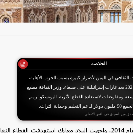
الخلاصة
 التراث الثقافي في اليمن لأضرار كبيرة بسبب الحرب الأهلية،
وخصوصاً في سبتمبر 2025 بعد غارات إسرائيلية على صنعاء. وزير الثقافة مطيع
عة ومفاوضات لاستعادة القطع الأثرية. اليونسكو ترمم
وحماية التراث.
حقق من السياق في النص الأصلي.
منذ اندلاع الحرب الأهلية في اليمن عام 2014، واجهت البلاد معارك استهدفت القطاع