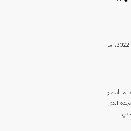
وبينما تراجعت حدّة القتال بعد اتفاق وقف إطلاق النار الذي توسطت فيه الأمم المتحدة عام 2022، ما
ء، ما أسفر
جده الذي
اني.