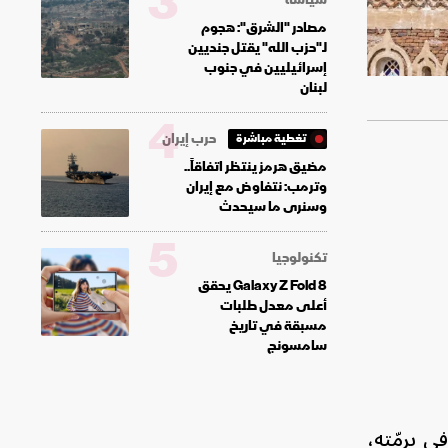
3
مصادر "الشرق": هجوم
لـ"حزب الله" يقتل جنديين
إسرائيليين في جنوب
لبنان
4
حرب إيران
تغطية مباشرة
مضيق هرمز ينتظر اتفاقاً..
وترمب: نتفاوض مع إيران
وسنرى ما سيحدث
5
تكنولوجيا
Galaxy Z Fold 8 يحقق
أعلى معدل طلبات
مسبقة في تاريخ
سامسونج
 الثقافي برمّته،