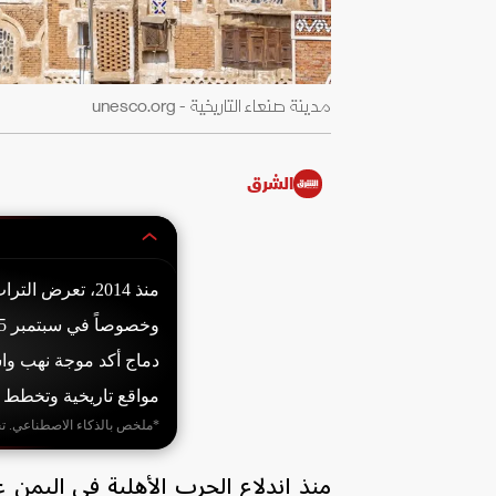
مدينة صنعاء التاريخية - unesco.org
الشرق
منذ 2014، تعرض
دماج أكد موجة نهب واس
مواقع تاريخية وتخطط لجمع 50 مليون دولار لدعم التعليم 
*ملخص بالذكاء الاصطناعي. ت