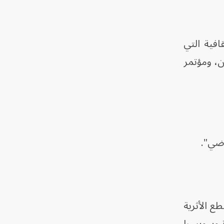
افية التي
ن، ومؤتمر
اضي".
ع الأثرية
ة وسويسرا