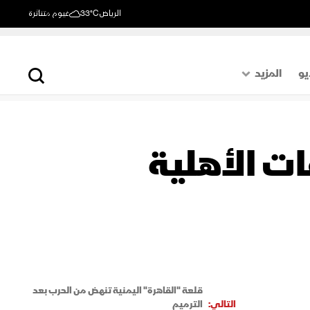
الرياض
33°C
غيوم متناثرة
يو
المزيد
حول العالم
الصفحة الأخيرة
ات الأهلية
اقتصاد
رياضة
قلعة "القاهرة" اليمنية تنهض من الحرب بعد
التالي:
الترميم