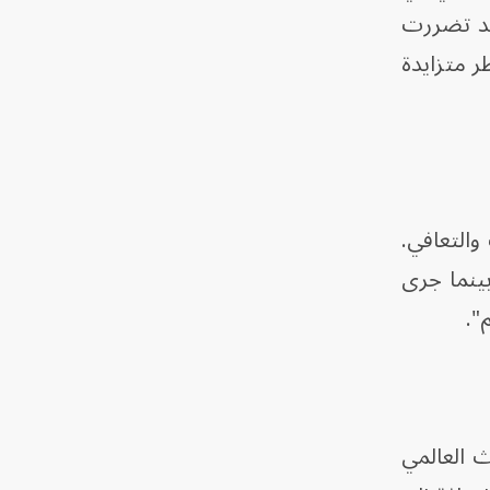
اً. فقد تضررت
يون امرأة وفتاة مخاطر متزايدة
والتعافي.
لثقافية، بينما جرى
تراث العالمي