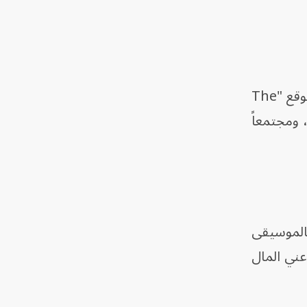
وأكد وزير الثقافة اليمني، مطيع أحمد قاسم دماج، الذي تمّ تعيينه حديثاً في الحكومة اليمنية لموقع "The
ة، ومجتمعاً
 بالموسيقى
أعني المال