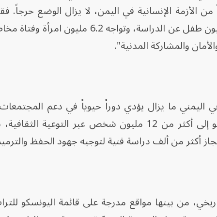
اء فيه: "بعد أكثر من 12 عاماً من الأزمة الإنسانية في اليمن، لا يزال الوضع حرج
مئات المواقع التراثية، وانقطع 2.5 مليون طفل عن الدراسة، وتواجه 6.2 مل
أمان والمشاركة المدنية".
 اليمني ما يزال يؤدي دوراً حيوياً في دعم المجتمعات 
ومن خلال برامجها، "وصلت اليونسكو إلى أكثر من 12 مليون شخص عبر التوعية ا
يم أكثر من 900 مبنى تاريخي، من بينها مواقع مدرجة على قائمة اليونسكو لل