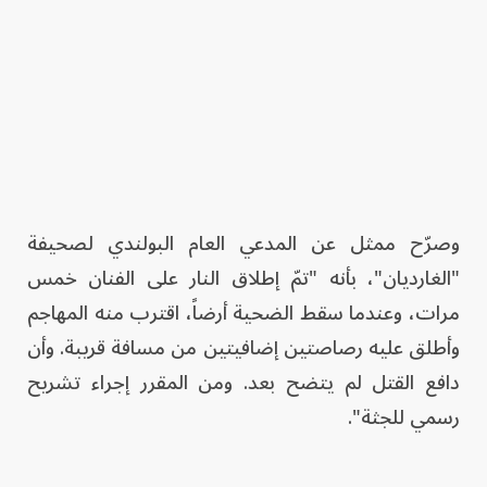
وصرّح ممثل عن المدعي العام البولندي لصحيفة
"الغارديان"، بأنه "تمّ إطلاق النار على الفنان خمس
مرات، وعندما سقط الضحية أرضاً، اقترب منه المهاجم
وأطلق عليه رصاصتين إضافيتين من مسافة قريبة. وأن
دافع القتل لم يتضح بعد. ومن المقرر إجراء تشريح
رسمي للجثة".