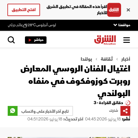
اقرأ هذه المقالة في تطبيق الشرق
افتح التطبيق
للأخبار
مواقعنا
لوس أنجلوس
28°C
غائم جزئي
مباشر
أخبار
ثقافة
بولندا
اغتيال الفنان الروسي المعارض
روبرت كوزوفكوف في منفاه
البولندي
دقائق القراءة - 3
شارك
تابع آخر الأخبار على واتساب
نُشر:
18 يونيو 2026 04:45
آخر تحديث:
18 يونيو 2026 04:51