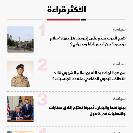
الأكثر قراءة
1
سياسة
شبح الحرب يخيم على إثيوبيا.. هل ينهار "سلام
بريتوريا" بين أديس أبابا وتيجراي؟
2
سياسة
من هو اللواء عبد الله بن سالم الشهري قائد
التحالف البحري الدفاعي متعدد الجنسيات؟
3
سياسة
بينها كندا واليابان.. أميركا تعتزم إغلاق سفارات
وقنصليات في 5 دول