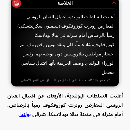
الخلاصة
أعلنت السلطات البولندية اغتيال الفنان الروسي
المعارض روبرت كوزوفكوف (سيميون سكريبتسكي)
رمياً بالرصاص أمام منزله في بيالا بودلاسكا.
كوزوفكوف، 44 عاماً، كان ينتقد بوتين وقديروف. تم
احتجاز مواطنين بيلاروسيَين دون توجيه تهم. رئيس
الوزراء البولندي وصف الجريمة بأنها اغتيال سياسي
محتمل.
*ملخص بالذكاء الاصطناعي. تحقق من السياق في النص الأصلي.
أعلنت السلطات البولندية، الأربعاء، عن اغتيال الفنان
الروسي المعارض روبرت كوزوفكوف رمياً بالرصاص،
أمام منزله في مدينة بيالا بودلاسكا، شرقي
بولندا
.