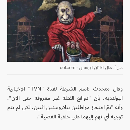
من أعمال الفنان الروسي - aol.com
وقال متحدث باسم الشرطة لقناة "TVN" الإخبارية
البولندية، بأن "دوافع القتلة غير معروفة حتى الآن"،
وأنه "تمّ احتجاز مواطنَين بيلاروسيَين اثنين، لكن لم يتم
توجيه أي تهم إليهما على خلفية القضية".