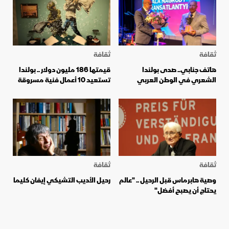
ثقافة
ثقافة
هاتف جنابي.. صدى بولندا
قيمتها 186 مليون دولار .. بولندا
الشعري في الوطن العربي
تستعيد 10 أعمال فنية مسروقة
ثقافة
ثقافة
وصية هابرماس قبل الرحيل .. "عالم
رحيل الأديب التشيكي إيفان كليما
يحتاج أن يصبح أفضل"