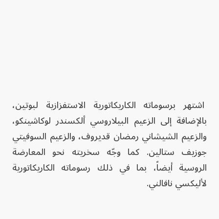
اشتهر برسوماته الكاريكاتورية الاستفزازية لبوتين،
بالإضافة إلى الزعيم البيلاروسي ألكسندر لوكاشينكو،
والزعيم الشيشاني رمضان قديروف، والزعيم السوفيتي
جوزيف ستالين. كما وجّه سخريته نحو المعارضة
الروسية أيضاً، بما في ذلك رسوماته الكاريكاتورية
لأليكسي نافالني.