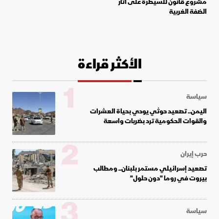
مشروع قانون للسيطرة على آثار
الضفة الغربية
الأكثر قراءة
1
سياسة
اليمن.. تصعيد حوثي يودي بحياة العشرات
والقوات الحكومية ترد بضربات واسعة
2
حرب إيران
تصعيد إسرائيلي مستمر بلبنان.. ومطالب
بيروت في روما "دون حلول"
3
سياسة