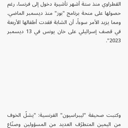
القطراوي منذ ستة أشهر تأشيرة دخول إلى فرنسا، رغم
حصولها على منحة برنامج "بوز" منذ ديسمبر الماضي.
ومما يزيد الأمر سوءاً، أن الشابة فقدت أطفالها الأربعة
في قصف إسرائيلي على خان يونس في 13 ديسمبر
2023".
وكتبت صحيفة "ليبراسيون" الفرنسية: "يشلّ الخوف
من اليمين المتطرّف العديد من المسؤولين وصنّاع