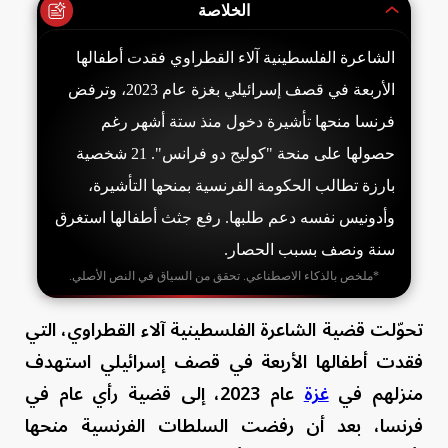
الخلاصة
الشاعرة الفلسطينية آلاء القطراوي فقدت أطفالها
الأربعة في قصف إسرائيلي بغزة عام 2023، وترفض
فرنسا منحها تأشيرة دخول منذ ستة أشهر رغم
حصولها على منحة "كوليج دو فرانس". 21 شخصية
بارزة تطالب الحكومة الفرنسية بمنحها التأشيرة،
وأدونيس نفسه دعم طلبها. رفع جثث أطفالها استغرق
سنة ونصف بسبب الحصار.
*ملخص بالذكاء الاصطناعي. تحقق من السياق في النص الأصلي.
تحوّلت قضية الشاعرة الفلسطينية آلاء القطراوي، التي
فقدت أطفالها الأربعة في قصف إسرائيلي استهدف
منزلهم في
غزة
عام 2023، إلى قضية رأي عام في
فرنسا، بعد أن رفضت السلطات الفرنسية منحها