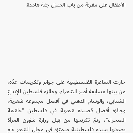
الأطفال على مقربة من باب المنزل جثة هامدة.
حازت الشاعرة الفلسطينية على جوائز وتكريمات عدّة،
من بينها مسابقة أمير الشعراء، وجائزة فلسطين للإبداع
الشبابي، والوسام الذهبي في أفضل مجموعة شعرية،
وجائزة أفضل قصيدة شعرية في فلسطين "عاشقة
الصحراء"، وتمّ تكريمها من قِبل وزارة شؤون المرأة
بصفتها سيدة فلسطينية متميّزة في مجال الشعر عام