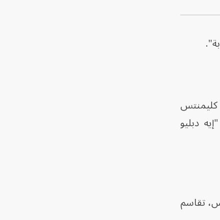
ة".
"جاكسون كليمنتس
يه دبليو
رس، تقاسم