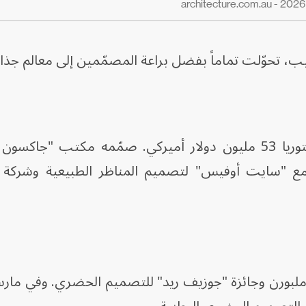
ب، تحوّلت تماماً بفضل براعة المصمّمين إلى معالم جذاب
بلغت كلفة مشروع حكومة ولاية فيكتوريا 53 مليون دولار أميركي. صمّمه مكتب 
ن مع "سايت أوفيس" لتصميم المناظر الطبيعية وشركة "إ
" ملبورن وجائزة "جوزيف ريد" للتصميم الحضري. وفي ما