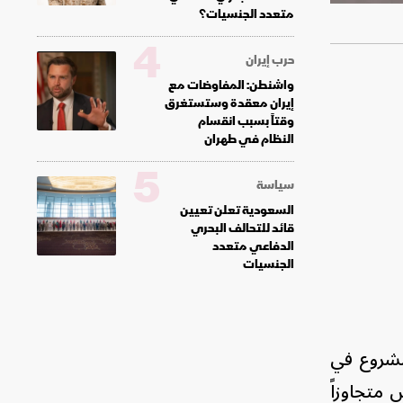
متعدد الجنسيات؟
4
حرب إيران
واشنطن: المفاوضات مع
إيران معقدة وستستغرق
وقتاً بسبب انقسام
النظام في طهران
5
سياسة
السعودية تعلن تعيين
قائد للتحالف البحري
الدفاعي متعدد
الجنسيات
 مشروع في
 متجاوزاً