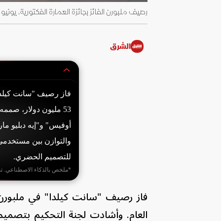
رصيف ملبورن الفائز بجائزة العمارة الفكتورية. يونيو 2026 - architecture.com.au
الشرق
53 مليون دولار، صم
أوفيس" و"إيه دبليو ما
والتوازن بين مستخدمي 
للتصميم الحضري.
*ملخص بالذكاء الاصطناعي. ت
فاز رصيف "سانت كيلدا" في ملبورن، ب
العام. وأشادت لجنة التحكيم بتصميمه