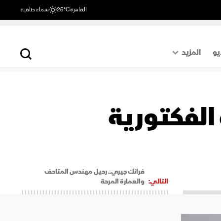
القاهرة
25°C
سماء صافية
يو
المزيد
حول العالم
الصفحة الأخيرة
 الفكتورية
اقتصاد
رياضة
فرانك جيري.. رحيل مهندس المتاحف
التالي:
والعمارة المرحة