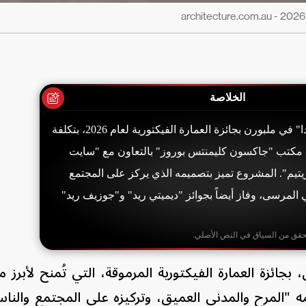
الخلاصة
فاز رصيف "سانت كيلدا" في ملبورن بجائزة العمارة الفيكتورية لعام 2026، بتكلفة
مه مكتب "جاكسون كليمنتس بوروز" بالتعاون مع "سايت
ريتيم". المشروع تميز بتصميمه الذي يركز على المجتمع
المرسى، وفاز أيضاً بجوائز "ديميتي ريد" و"جوزيف ريد"
حقق من السياق في النص الأصلي.
جائزة العمارة الفيكتورية المرموقة، التي تُمنح لأبرز
 "المرح والمدني العميق، وتركيزه على المجتمع والناس