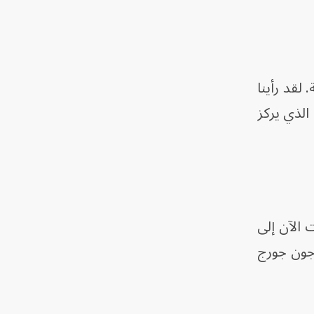
لقد رأينا
الذي يركز
العقلية سابقاً التي بُنيت عام 1879، وتحوّلت الآن إلى
جون جورج