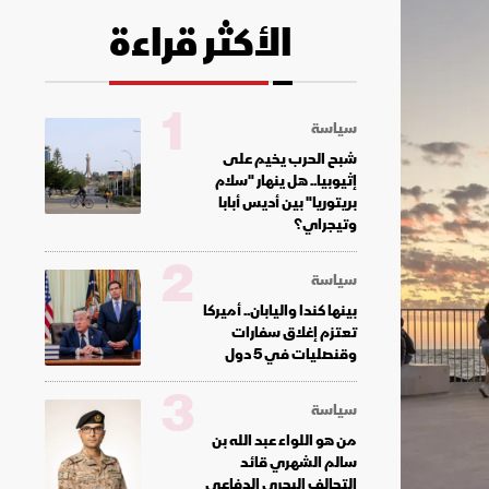
الأكثر قراءة
1
سياسة
شبح الحرب يخيم على
إثيوبيا.. هل ينهار "سلام
بريتوريا" بين أديس أبابا
وتيجراي؟
2
سياسة
بينها كندا واليابان.. أميركا
تعتزم إغلاق سفارات
وقنصليات في 5 دول
3
سياسة
من هو اللواء عبد الله بن
سالم الشهري قائد
التحالف البحري الدفاعي