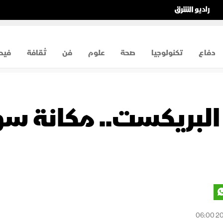
دفاع
تكنولوجيا
صحة
علوم
فن
ثقافة
فيد
ى البريكست.. مكانة س