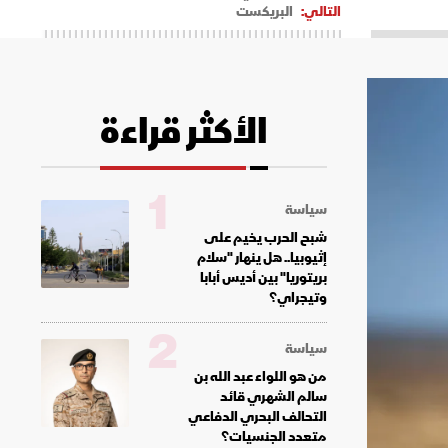
التالي:
البريكست
الأكثر قراءة
1
سياسة
شبح الحرب يخيم على
إثيوبيا.. هل ينهار "سلام
بريتوريا" بين أديس أبابا
وتيجراي؟
2
سياسة
من هو اللواء عبد الله بن
سالم الشهري قائد
التحالف البحري الدفاعي
متعدد الجنسيات؟