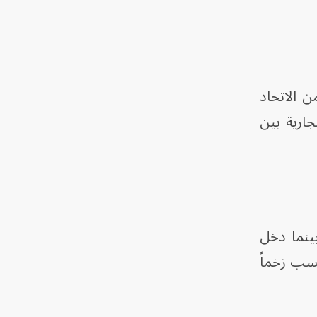
طانيا من الاتحاد
ارية بين
ى الشعور بالمنافسة. إذ تمّ إعلاق معرض"ماستربيس" لندن عام 2023، بينما دخل
داً تكتسب زخماً