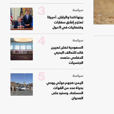
3
سياسة
بينها كندا واليابان.. أميركا
تعتزم إغلاق سفارات
وقنصليات في 5 دول
4
سياسة
السعودية تعلن تعيين
قائد للتحالف البحري
الدفاعي متعدد
الجنسيات
5
سياسة
اليمن: هجوم حوثي يودي
بحياة عدد من القوات
المسلحة.. وسنرد على
العدوان