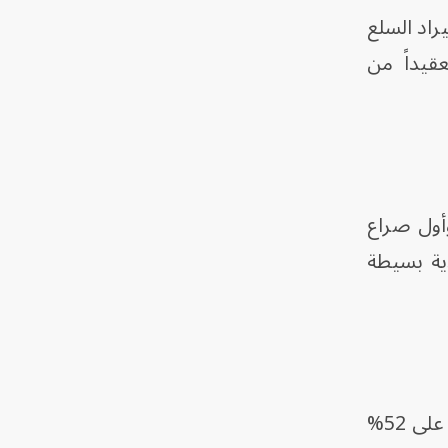
يراد السلع
ر تعقيداً من
وأول صراع
دية بسيطة
يظهر هذا التأثير جلياً في قطاع روائع الفن القديم. ففي عام 2014، استحوذت المملكة المتحدة على 52%