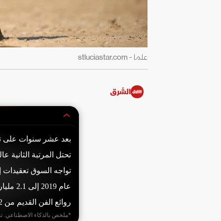
علما - stluciastar.com
الشرق
روائع الفن القديم من 52% عام 2014 إلى 38% عام 2025.
*ملخص بالذكاء الاصطناعي. ت