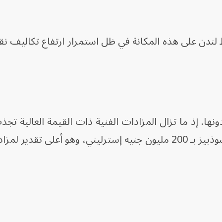
دن على هذه المكانة في ظل استمرار ارتفاع تكاليف نق
دونها. إذ ما تزال المزادات الفنية ذات القيمة العالية تجذ
وتقدّر قيمة مجموعة "لويس" في دار سوذبيز بـ 200 مليون جنيه إسترليني، وهو أعلى تقد