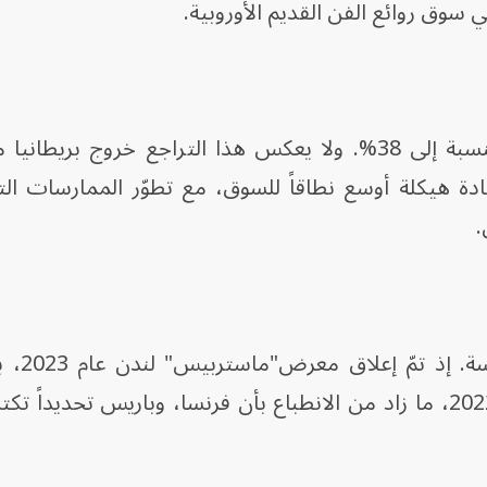
 سوق روائع الفن القديم الأوروبية.
وبحلول عام 2025، انخفضت هذه النسبة إلى 38%. ولا يعكس هذا التراجع خروج بري
ة هيكلة أوسع نطاقاً للسوق، مع تطوّر الممارسات التج
.
عزّزت تطوّرات أخر
معرض آرت بازل الساحة الفنية عام 2022، ما زاد من الانطباع بأن فرنسا، وباريس تحدي