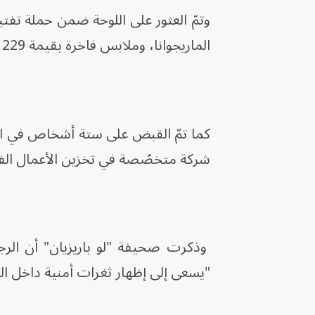
الماريجوانا، وملابس فاخرة بقيمة 229 ألف دولار، و8 آلاف دولار نقداً.
شركة متخصّصة في تخزين الأعمال الفن
وذكرت صحيفة "لو باريزيان" أن الرج
"يسعى إلى إظهار ثغرات أمنية داخل ا