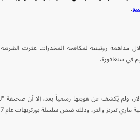
سو
.
ال مداهمة روتينية لمكافحة المخدرات عثرت الشرطة 
م في سنغافورة.
للوحة بنحو 17 مليون دولار، ولم يُكشف عن هويتها رسمياً بعد، إلا أن صحيفة 
 ماري تيريز والتر، وذلك ضمن سلسلة بورتريهات عام 1937.