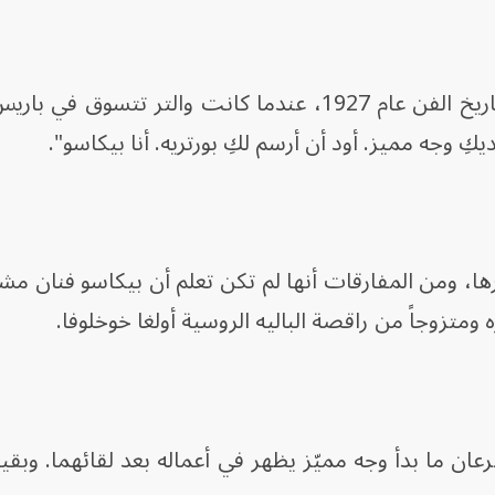
بدأت إحدى أشهر قصص الحب في تاريخ الفن عام 1927، عندما كانت والتر تتس
ديكِ وجه مميز. أود أن أرسم لكِ بورتريه. أنا بيكاسو".
، ومن المفارقات أنها لم تكن تعلم أن بيكاسو فنان مشه
متزوجاً من راقصة الباليه الروسية أولغا خوخلوفا.
عان ما بدأ وجه مميّز يظهر في أعماله بعد لقائهما. وبقيا 