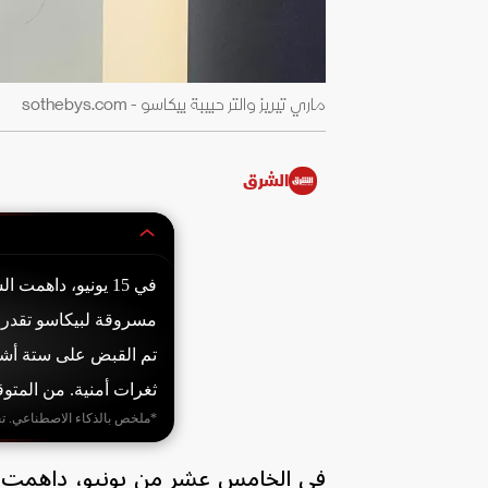
ماري تيريز والتر حبيبة بيكاسو - sothebys.com
الشرق
في 15 يونيو، داه
تم القبض على ستة أش
ثغرات أمنية. من المت
*ملخص بالذكاء الاصطناعي. ت
في الخامس عشر من يونيو، داهمت الش