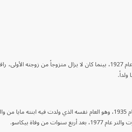
أصبحت والتر عارضة وحبيبة لبيكاسو عام 1927، بينما كان لا يزال متزوجاً من زوجته الأو
ولداً.
انفصل الفنان الإسباني عن خوخلوفا عام 1935، وهو العام نفسه الذي ولدت فيه ابنته ماي