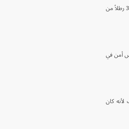
وتمّ العثور على اللوحة ضمن حملة تفتيش شملت عدة منازل في المنطقة، أسفرت عن ضبط 37 رطلاً من
 من العمر 37 عاماً يعمل حارس أمن في
لأنه كان