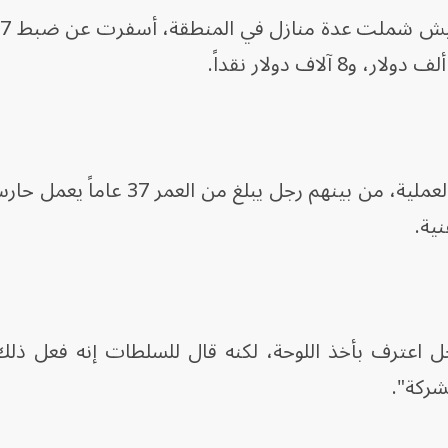
كما تمّ القبض على ستة أشخاص في العملية، من بينهم رجل يبلغ
ية.
ل اعترف بأخذ اللوحة، لكنه قال للسلطات إنه فعل ذلك 
لشركة".