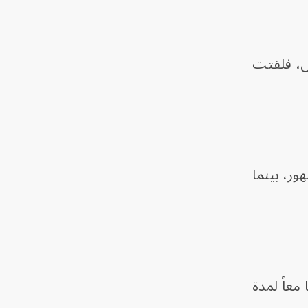
وق في باريس، فلفتت
ور، بينما
معاً لمدة