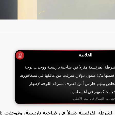
الخلاصة
مت الشرطة الفرنسية منزلاً في ضاحية باريسية ووجدت لوحة
مسروقة لبيكاسو تقدر قيمتها بـ17 مليون دولار، سرقت من مالكها في سنغافورة.
خاص بينهم حارس أمن اعترف بسرقة اللوحة لإظهار
وقع محاكمتهم في أغسطس.
حقق من السياق في النص الأصلي.
رطة الفرنسية منزلاً في ضاحية باريسية، وفوجئت بال