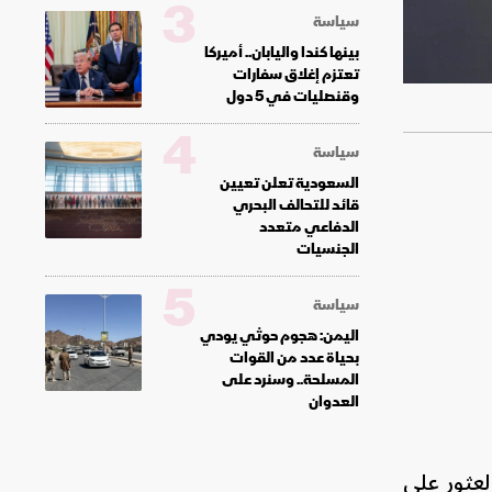
3
سياسة
بينها كندا واليابان.. أميركا
تعتزم إغلاق سفارات
وقنصليات في 5 دول
4
سياسة
السعودية تعلن تعيين
قائد للتحالف البحري
الدفاعي متعدد
الجنسيات
5
سياسة
اليمن: هجوم حوثي يودي
بحياة عدد من القوات
المسلحة.. وسنرد على
العدوان
عثور على