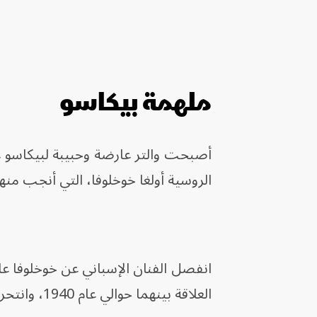
ملهمة بيكاسو
الروسية أولغا خوخلوفا، التي أنجب منها 
العلاقة بينهما حوالي عام 1940، وانتحرت والتر عام 1977، بعد أربع سنوات من وفاة بيكاسو.