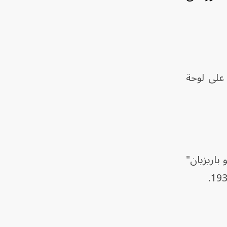
على لوحة
"لو باريزيان"