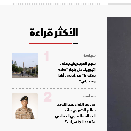
الأكثر قراءة
1
سياسة
شبح الحرب يخيم على
إثيوبيا.. هل ينهار "سلام
بريتوريا" بين أديس أبابا
وتيجراي؟
2
سياسة
من هو اللواء عبد الله بن
سالم الشهري قائد
التحالف البحري الدفاعي
متعدد الجنسيات؟