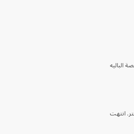
لى، راقصة الباليه
ا من والتر. انتهت