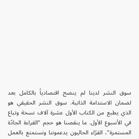
سوق النشر لدينا لم ينضج اقتصادياً بالكامل بعد
لضمان الاستدامة الذاتية. سوق النشر الحقيقي هو
الذي يطبع من الكتاب الأول عشرة آلاف نسخة وتباع
في الأسبوع الأول. ما ينقصنا هو حجم "القراءة الجادّة
المستمرة"، القرّاء الحاليون يدعموننا ونستمتع بالعمل