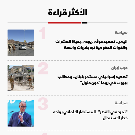
الأكثر قراءة
1
سياسة
اليمن.. تصعيد حوثي يودي بحياة العشرات
والقوات الحكومية ترد بضربات واسعة
2
حرب إيران
تصعيد إسرائيلي مستمر بلبنان.. ومطالب
بيروت في روما "دون حلول"
3
سياسة
"تمرد في القصر".. المستشار الألماني يواجه
خطر الاستبدال