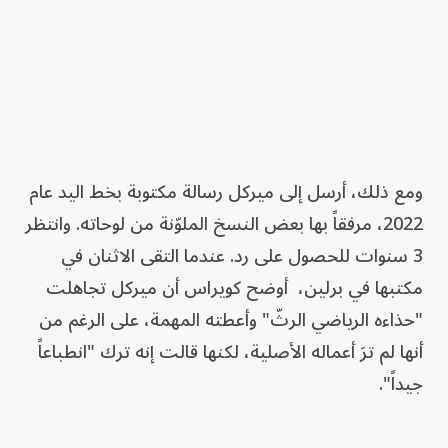
ومع ذلك، أرسل إلى ميركل رسالة مكتوبة بخط اليد عام
2022، مرفقاً بها بعض النسخ الملوّنة من لوحاته. وانتظر
3 سنوات للحصول على رد. عندما التقى الاثنان في
مكتبها في برلين، أوضح كويراس أن ميركل تجاهلت
"حذاءه الرياضي الرثّ" وأعطته المهمة، على الرغم من
أنها لم ترَ أعماله الأصلية، لكنها قالت إنه ترك "انطباعاً
جيداً".