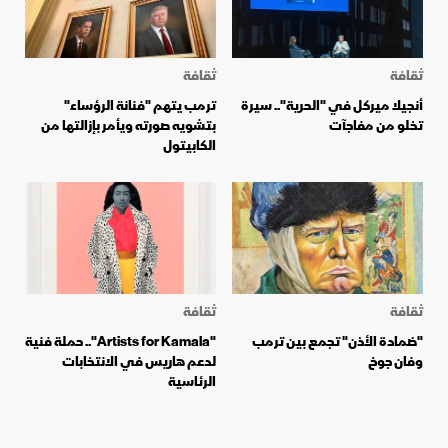
ثقافة
ثقافة
أنجيلا ميركل في "الحرية".. سيرة
ترمب يتهم "فنانة الرؤساء"
تخلو من مفاجآت
بتشويه صورته ويأمر بإزالتها من
الكابيتول
ثقافة
ثقافة
"ضمادة الأذن" تجمع بين ترمب
"Artists for Kamala".. حملة فنية
وفان جوخ
لدعم هاريس في الانتخابات
الرئاسية