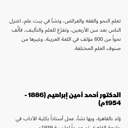
تعلم النحو والفقه والفرائض، ونشأ في بيت علم، اعتزل
الناس بعد سن الأربعين، وتفرّغ للعلم والتأليف، فألّف
نحواً من 600 مؤلف في اللغة العربية، وغيرها من
صنوف العلم المختلفة.
الدكتور أحمد أمين إبراهيم (1886 -
1954م)
وُلد بالقاهرة، وبها نشأ، عمل أستاذاً بكلية الآداب في
جامعة القاهرة، ثم عميداً لها سنة 1939م.