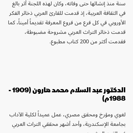
سنة منذ إنشائها حتى وفاته، وكان لهذه اللجنة أثر بالغ
في الثقافة العربية، إذ قدمت للقارئ العربي ذخائر الفكر
الأوروبي في كل فرع من فروع المعرفة تقديماً أميناً، كما
قدمت ذخائر التراث العربي مشروحة مضبوطة،
فقدمت أكثر من 200 كتاب مطبوع.
الدكتور عبد السلام محمد هارون (1909 -
1988م)
لغوي ومؤرخ ومحقق مصري، عمل عميداً لكلية الآداب
بجامعة الإسكندرية، وأحد أشهر محققي التراث العربي