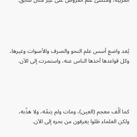
العربية، ومنشئ علم العَروض على غير مثال سابق.
يُعد واضع أسس علم النحو والصرف والأصوات وغيرها،
وكل قواعدها أخذها الناس عنه، واستمرت إلى الآن.
كما ألّف معجم (العين)، ومات ولم يتمّه، ولا هذّبه،
ولكن العلماء ظلوا يغرفون من بحره إلى الآن.