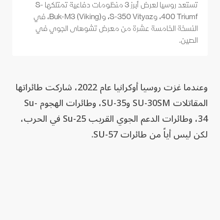
تستعد روسيا لعرض أبرز 3 منظومات دفاعية تمتلكها S-
400 Triumf، وS-350 Vityaz، وBuk-M3 (Viking)، في
النسخة الخامسة عشرة من معرض تشوهاى الجوي في
الصين.
وعندما غزت روسيا أوكرانيا عام 2022، شاركت طائراتها
المقاتلات SU-30SM وSU-35، وطائرات الهجوم Su-
34، وطائرات الدعم الجوي القريب Su-25 في الحرب،
لكن ليس أياً من طائرات SU-57.