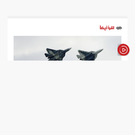
اقرأ أيضاً
الأخبار باختصار
مهام قد تفقدها قدرة "التخفي".. هل تصبح