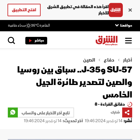
اقرأ هذه المقالة في تطبيق الشرق
افتح التطبيق
للأخبار
مواقعنا
القاهرة
35°C
سماء صافية
مباشر
أخبار
دفاع
الصين
SU-57 وJ-35.. سباق بين روسيا
والصين لتصدير طائرة الجيل
الخامس
دقائق القراءة - 8
شارك
تابع آخر الأخبار على واتساب
نُشر:
14 نوفمبر 2024 19:46
آخر تحديث:
14 نوفمبر 2024 19:46