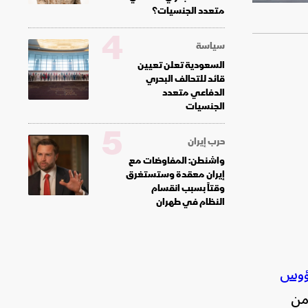
متعدد الجنسيات؟
4
سياسة
السعودية تعلن تعيين
قائد للتحالف البحري
الدفاعي متعدد
الجنسيات
5
حرب إيران
واشنطن: المفاوضات مع
إيران معقدة وستستغرق
وقتاً بسبب انقسام
النظام في طهران
رؤوس
أقل من