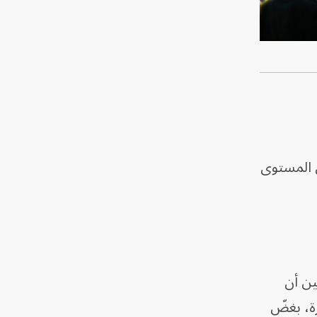
ى المستوى
ين أن
ة، بغضّ