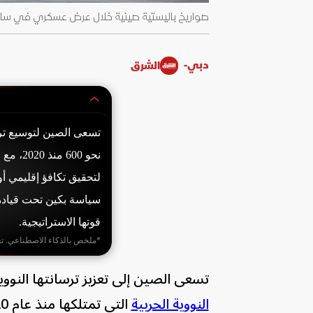
صواريخ باليستية صينية خلال عرض عسكري في ساحة تيانانمن في بكي
دبي-
الشرق
تسعى الصين لتوسيع تر
لتحقيق تكافؤ إقليمي أو
سياسة بكين تحت قيادة
قوتها الاستراتيجية.
*ملخص بالذكاء الاصطناعي. ت
تسعى الصين إلى تعزيز ترسانتها النوو
النووية الحربية