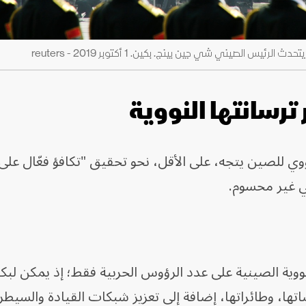
الصيني شي جين بينج. بكين. 1 أكتوبر 2019 - reuters
ترسانتها النووية
ووي للصين يتجه، على الأقل، نحو تحقيق "تكافؤ فعّال عل
لي غير محسوم.
لنووية الصينية على عدد الرؤوس الحربية فقط؛ إذ يمكن لبك
تها، وطائراتها، إضافة إلى تعزيز شبكات القيادة والسيطر