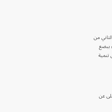
اخر العقد الثاني من
ء ببضع
 تنمية
لى عن