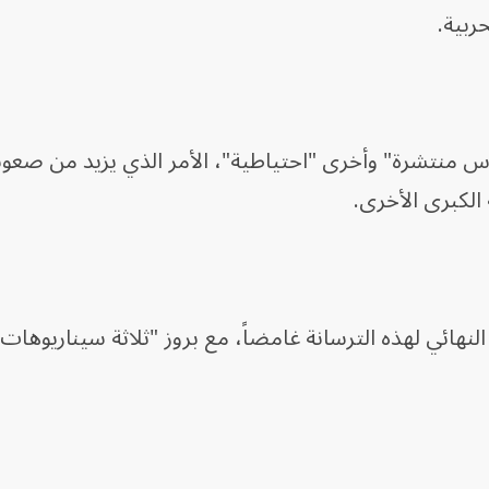
ربية.
وس منتشرة" وأخرى "احتياطية"، الأمر الذي يزيد من صعوب
 الكبرى الأخرى.
ف النهائي لهذه الترسانة غامضاً، مع بروز "ثلاثة سيناريوها