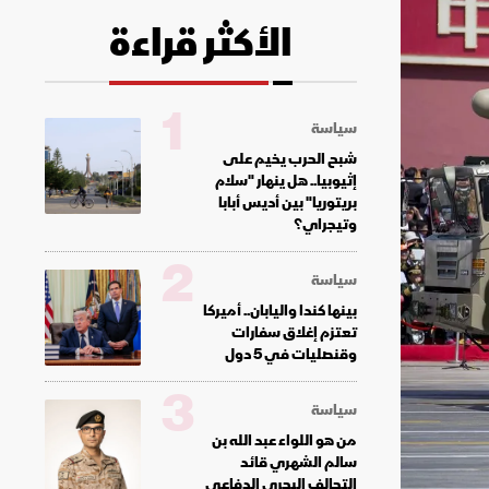
الأكثر قراءة
1
سياسة
شبح الحرب يخيم على
إثيوبيا.. هل ينهار "سلام
بريتوريا" بين أديس أبابا
وتيجراي؟
2
سياسة
بينها كندا واليابان.. أميركا
تعتزم إغلاق سفارات
وقنصليات في 5 دول
3
سياسة
من هو اللواء عبد الله بن
سالم الشهري قائد
التحالف البحري الدفاعي