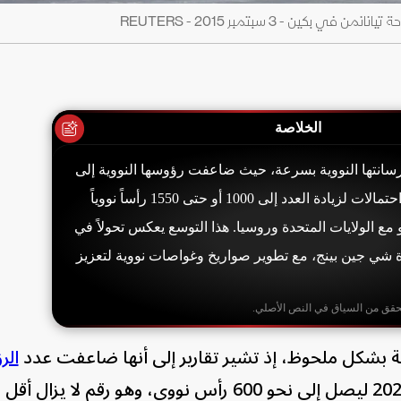
ن - 3 سبتمبر 2015 - REUTERS
الخلاصة
سانتها النووية بسرعة، حيث ضاعفت رؤوسها النووية إلى
نحو 600 منذ 2020، مع احتمالات لزيادة العدد إلى 1000 أو حتى 1550 رأساً نووياً
 مع الولايات المتحدة وروسيا. هذا التوسع يعكس تحولاً في
 شي جين بينج، مع تطوير صواريخ وغواصات نووية لتعزيز
حقق من السياق في النص الأصلي.
ية بشكل ملحوظ، إذ تشير تقارير إلى أنها ضاعفت عدد
ال
التي تمتلكها منذ عام 2020 ليصل إلى نحو 600 رأس نووي، وهو رقم لا يزال 