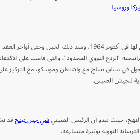
ركا وروسيا
.
وكانت بكين قد أجرت أول اختبار نووي لها في أكتوبر 1964، ومنذ ذلك الحين وحتى أو
تيجية "الردع النووي المحدود"، والتي قامت على الاكتفا
خول في سباق تسلح مع واشنطن وموسكو، مع التركيز على
دية للجيش الصيني.
ا النهج، حيث يبدو أن الرئيس الصيني
شي جين بينج
قد تخ
الترسانة النووية بوتيرة متسارعة.