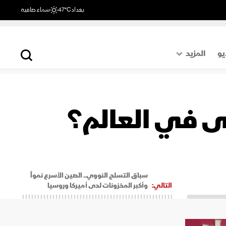
بغداد
47°C
سماء صافية
يو
المزيد
حول العالم
الصفحة الأخيرة
لى في العالم؟
اقتصاد
رياضة
سباق التسلح النووي.. الصين الأسرع نمواً
التالي:
وأكبر المخزونات لدى أميركا وروسيا