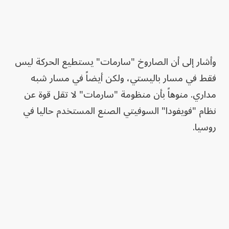
وأشار إلى أن الصاروخ "سارمات" يستطيع الحركة ليس
فقط في مسار باليستي، ولكن أيضاً في مسار شبه
مداري. منوهاً بأن منظومة "سارمات" لا تقل قوة عن
نظام "فويفودا" السوفيتي الصنع المستخدم حاليا في
روسيا.