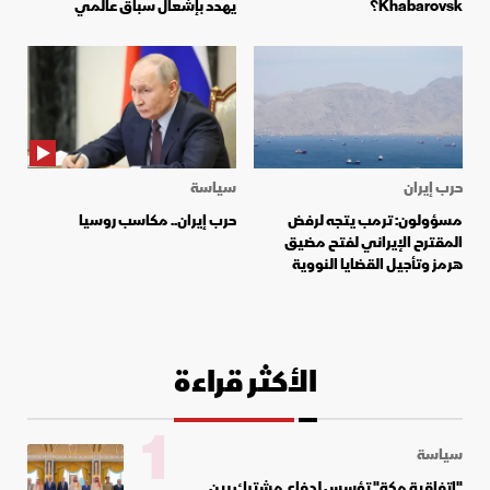
Khabarovsk؟
يهدد بإشعال سباق عالمي
حرب إيران
سياسة
مسؤولون: ترمب يتجه لرفض
حرب إيران.. مكاسب روسيا
المقترح الإيراني لفتح مضيق
هرمز وتأجيل القضايا النووية
الأكثر قراءة
1
سياسة
"اتفاقية مكة" تؤسس لدفاع مشترك بين