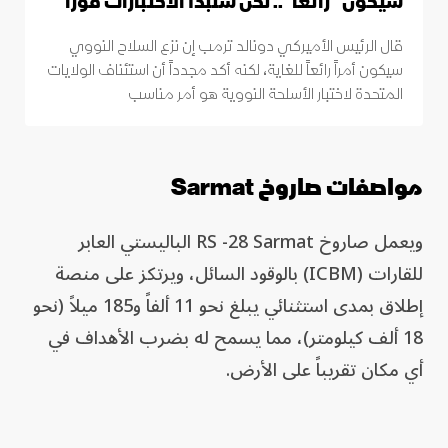
سيكون "رائعاً".. لكن سنبدأ الاختبارات فوراً
قال الرئيس الأميركي دونالد ترمب إن نزع السلاح النووي
سيكون أمراً رائعاً للغاية، لكنه أكد مجدداً أن استئناف الولايات
المتحدة لاختبار الأسلحة النووية هو أمر مناسب
مواصفات صاروخ Sarmat
ويعمل صاروخ RS -28 Sarmat الباليستي العابر
للقارات (ICBM) بالوقود السائل، ويرتكز على منصة
إطلاق بمدى استثنائي يبلغ نحو 11 ألفاً و185 ميلاً (نحو
18 ألف كيلومتر)، مما يسمح له بضرب الأهداف في
أي مكان تقريباً على الأرض.