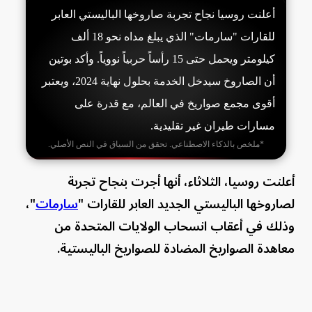
أعلنت روسيا نجاح تجربة صاروخها الباليستي العابر
للقارات "سارمات" الذي يبلغ مداه نحو 18 ألف
كيلومتر ويحمل حتى 15 رأساً حربياً نووياً. وأكد بوتين
أن الصاروخ سيدخل الخدمة بحلول نهاية 2024، ويعتبر
أقوى مجمع صواريخ في العالم، مع قدرة على
مسارات طيران غير تقليدية.
*ملخص بالذكاء الاصطناعي. تحقق من السياق في النص الأصلي.
أعلنت روسيا، الثلاثاء، أنها أجرت بنجاح تجربة
لصاروخها الباليستي الجديد العابر للقارات "
سارمات
"،
وذلك في أعقاب انسحاب الولايات المتحدة من
معاهدة الصواريخ المضادة للصواريخ الباليستية.