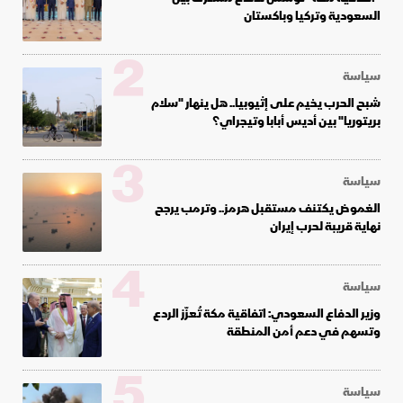
السعودية وتركيا وباكستان
2
سياسة
شبح الحرب يخيم على إثيوبيا.. هل ينهار "سلام
بريتوريا" بين أديس أبابا وتيجراي؟
3
سياسة
الغموض يكتنف مستقبل هرمز.. وترمب يرجح
نهاية قريبة لحرب إيران
4
سياسة
وزير الدفاع السعودي: اتفاقية مكة تُعزّز الردع
وتسهم في دعم أمن المنطقة
5
سياسة