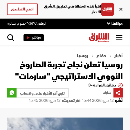
اقرأ هذه المقالة في تطبيق الشرق
افتح التطبيق
للأخبار
مواقعنا
الرياض
36°C
غيوم متناثرة
مباشر
أخبار
دفاع
روسيا
روسيا تعلن نجاح تجربة الصاروخ
النووي الاستراتيجي "سارمات"
دقائق القراءة - 3
شارك
تابع آخر الأخبار على واتساب
نُشر:
12 مايو 2026 15:44
آخر تحديث:
12 مايو 2026 15:45