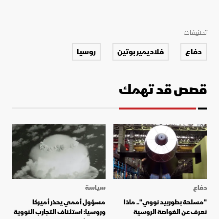
تصنيفات
دفاع
فلاديمير بوتين
روسيا
قصص قد تهمك
دفاع
سياسة
"مسلحة بطوربيد نووي".. ماذا
مسؤول أممي يحذر أميركا
نعرف عن الغواصة الروسية
وروسيا: استئناف التجارب النووية