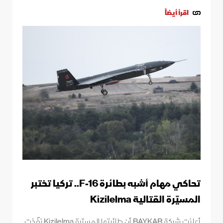
اقرأ أيضاً
تحاكي مهام أشبه بطائرة F-16.. تركيا تختبر
المسيّرة القتالية Kizilelma
أعلنت شركة BAYKAR أن طائرتها المسيّرة Kizilelma نفّذت