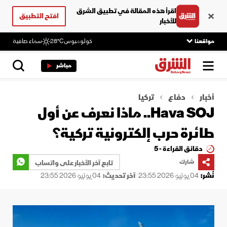
اقرأ هذه المقالة في تطبيق الشرق
افتح التطبيق
للأخبار
مواقعنا
كولومبوس
28°C
سماء صافية
مباشر
أخبار
دفاع
تركيا
Hava SOJ.. ماذا نعرف عن أول
طائرة حرب إلكترونية تركية؟
دقائق القراءة - 5
شارك
تابع آخر الأخبار على واتساب
نُشر:
04 يونيو 2026 23:55
آخر تحديث:
04 يونيو 2026 23:55