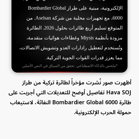
الإلكترونية، مبنية على طراز Bombardier Global
6000، مع تجهيزات محلية من شركة Aselsan. من
المتوقع تسليم أربع طائرات بحلول 2026. الطائرة
مزودة بأنظمة Miysis وغطاءات هوائيات متقدمة،
وتُستخدم لتعطيل رادارات العدو وتشويش الاتصالات،
مما يعزز قدرات القوات الجوية التركية.
*ملخص بالذكاء الاصطناعي. تحقق من السياق في النص الأصلي.
أظهرت صور نُشرت مؤخراً لطائرة تركية من طراز
Hava SOJ تفاصيل أوضح للتعديلات التي أجريت على
طائرة Bombardier Global 6000 النفاثة، لاستيعاب
حمولة الحرب الإلكترونية.