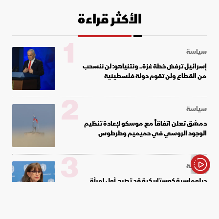
الأكثر قراءة
1
سياسة
إسرائيل ترفض خطة غزة.. ونتنياهو: لن ننسحب
من القطاع ولن تقوم دولة فلسطينية
2
سياسة
دمشق تعلن اتفاقاً مع موسكو لإعادة تنظيم
الوجود الروسي في حميميم وطرطوس
3
سياسة
الأخبار باختصار
دبلوماسية كوستاريكية قد تصبح أول امرأة
تتولى منصب الأمين العام للأمم المتحدة