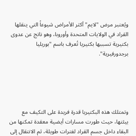
ويُعتبر مرض "لايم" أكثر الأمراض شيوعاً التي ينقلها
القراد في الولايات المتحدة وأوروبا، وهو ناتج عن عدوى
بكتيرية تسببها بكتيريا تُعرف باسم "بوريليا
برجدورفيرية".
وتمتلك هذه البكتيريا قدرة فريدة على التكيف مع
بيئتها، حيث طورت مسارات أيضية معقدة تمكنها من
البقاء داخل جسم القراد لفترات طويلة، ثم الانتقال إلى