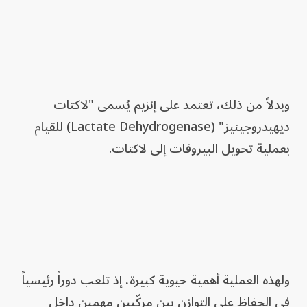
وبدلاً من ذلك، تعتمد على إنزيم يُسمى "لاكتات
ديهيدروجينيز" (Lactate Dehydrogenase) للقيام
بعملية تحويل البيروفات إلى لاكتات.
ولهذه العملية أهمية حيوية كبيرة، إذ تلعب دوراً رئيسياً
في الحفاظ على التوازن بين مركّبين مهمين داخل