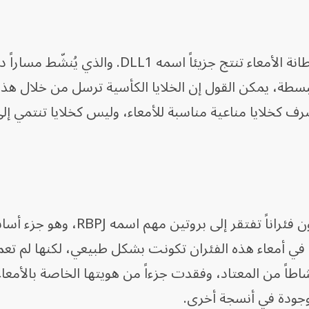
ووجد الباحثون أن الخلايا الكأسية في بطانة الأمعاء تنتج جزيئاً اسمه DLL1. والذي يُن
سطة، يمكن القول إن الخلايا الكأسية ترسل من خلال هذا
ايا ILC2، تجعلها تتصرف كخلايا مناعية مناسبة للأمعاء، وليس كخلايا تنتمي
ولفهم أهمية هذا المسار، درس الباحثون فئراناً تفتقر إلى بروتين
إشارات "نوتش" ووجدوا أن خلايا ILC2 في أمعاء هذه الفئران تكونت بشكل طبيعي، لكنها لم ت
طاً من المعتاد، وفقدت جزءاً من هويتها الخاصة بالأمعا
وجودة في أنسجة أخرى.