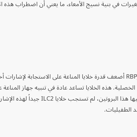
تغيرات في بنية نسيج الأمعاء، ما يعني أن اضطراب هذه ا
كما أظهرت الدراسة أن غياب بروتين RBPJ أضعف قدرة خلايا المناعة على الاستجابة لإش
 الخصلية. هذه الخلايا تساعد عادة في تنبيه جهاز المناعة 
طفيليات. لكن في الفئران التي غاب فيها هذا البروتين، لم تستجب خلايا ILC2 جي
د الطفيليات.