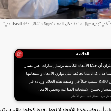
اً في توجيه جهاز المناعة داخل الأمعاء "صورة منشأة بالذكاء الاصطناعي" - 
الخلاصة
ان أن خلايا الأمعاء الكأسية ترسل إشارات عبر مسار
"نوتش" لتنظيم خلايا المناعة ILC2، مما يحافظ على توازن الأمعاء واستجابتها
للطفيليات. غياب بروتين RBPJ يسبب خللاً في وظيفة هذه الخلايا وزيادة في
المسار يحسن الاستجابة المناعية ويحمي الأمعاء.
حقق من السياق في النص الأصلي.
 أن بعض خلايا الأمعاء لا تعمل فقط كحاجز واق، بل تسا