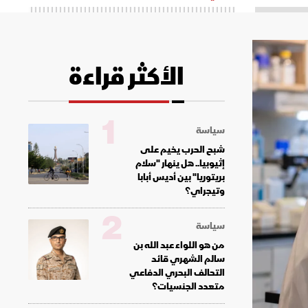
الأكثر قراءة
1
سياسة
شبح الحرب يخيم على
إثيوبيا.. هل ينهار "سلام
بريتوريا" بين أديس أبابا
وتيجراي؟
2
سياسة
من هو اللواء عبد الله بن
سالم الشهري قائد
التحالف البحري الدفاعي
متعدد الجنسيات؟