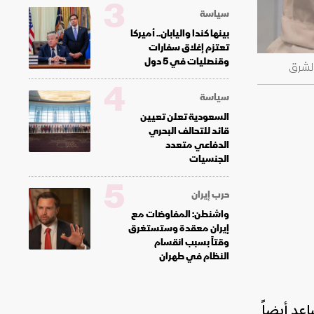
3
سياسة
بينها كندا واليابان.. أميركا
تعتزم إغلاق سفارات
وقنصليات في 5 دول
الشرق
4
سياسة
السعودية تعلن تعيين
قائد للتحالف البحري
الدفاعي متعدد
الجنسيات
5
حرب إيران
واشنطن: المفاوضات مع
إيران معقدة وستستغرق
وقتاً بسبب انقسام
النظام في طهران
عد أيضاً