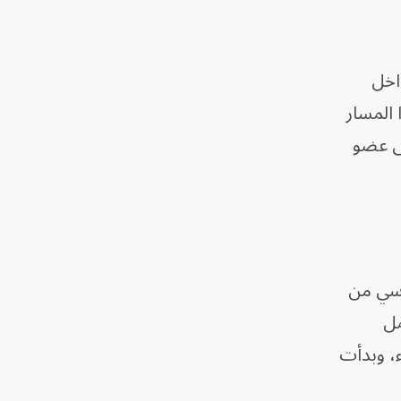
شّط مساراً داخل
 المسار
 إلى عضو
 مهم اسمه RBPJ، وهو جزء أساسي من
عمل
ء، وبدأت