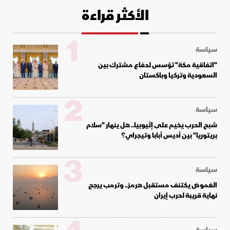
الأكثر قراءة
1
سياسة
"اتفاقية مكة" تؤسس لدفاع مشترك بين
السعودية وتركيا وباكستان
2
سياسة
شبح الحرب يخيم على إثيوبيا.. هل ينهار "سلام
بريتوريا" بين أديس أبابا وتيجراي؟
3
سياسة
الغموض يكتنف مستقبل هرمز.. وترمب يرجح
نهاية قريبة لحرب إيران
سياسة