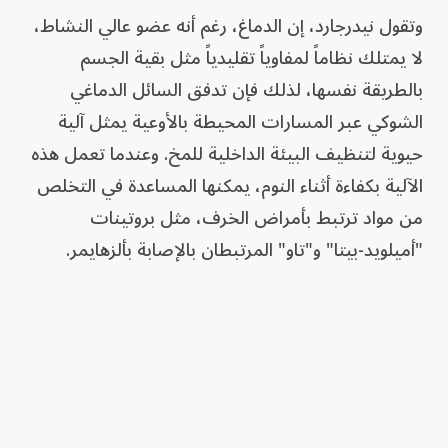
وتقول نيدرجارد، إن الدماغ، رغم أنه عضو عالي النشاط،
لا يمتلك نظاماً لمفاوياً تقليدياً مثل بقية الجسم
بالطريقة نفسها، لذلك فإن تدفق السائل الدماغي
الشوكي عبر المسارات المحيطة بالأوعية يمثل آلية
حيوية لتنظيف البيئة الداخلية للمخ. وعندما تعمل هذه
الآلية بكفاءة أثناء النوم، يمكنها المساعدة في التخلص
من مواد ترتبط بأمراض الخرف، مثل بروتينات
"أميلويد-بيتا" و"تاو" المرتبطان بالإصابة بألزهايمر.