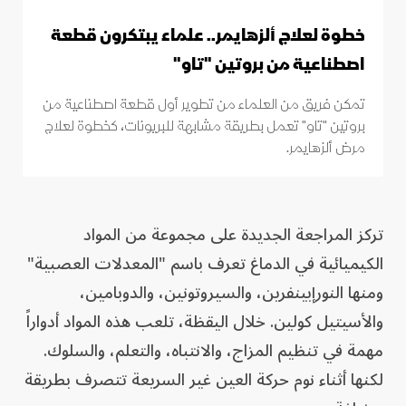
خطوة لعلاج ألزهايمر.. علماء يبتكرون قطعة
اصطناعية من بروتين "تاو"
تمكن فريق من العلماء من تطوير أول قطعة اصطناعية من
بروتين "تاو" تعمل بطريقة مشابهة للبريونات، كخطوة لعلاج
مرض ألزهايمر.
تركز المراجعة الجديدة على مجموعة من المواد
الكيميائية في الدماغ تعرف باسم "المعدلات العصبية"
ومنها النورإبينفرين، والسيروتونين، والدوبامين،
والأسيتيل كولين. خلال اليقظة، تلعب هذه المواد أدواراً
مهمة في تنظيم المزاج، والانتباه، والتعلم، والسلوك.
لكنها أثناء نوم حركة العين غير السريعة تتصرف بطريقة