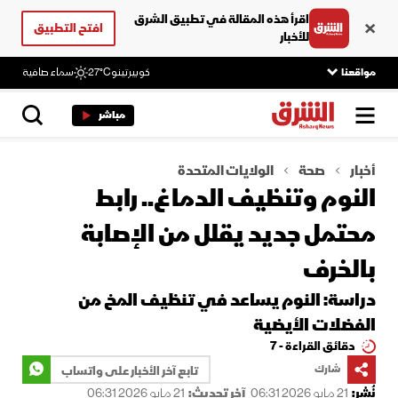
اقرأ هذه المقالة في تطبيق الشرق
افتح التطبيق
للأخبار
مواقعنا
كوبيرتينو
27°C
سماء صافية
مباشر
أخبار
صحة
الولايات المتحدة
النوم وتنظيف الدماغ.. رابط
محتمل جديد يقلل من الإصابة
بالخرف
دراسة: النوم يساعد في تنظيف المخ من
الفضلات الأيضية
دقائق القراءة - 7
شارك
تابع آخر الأخبار على واتساب
نُشر:
21 مايو 2026 06:31
آخر تحديث:
21 مايو 2026 06:31