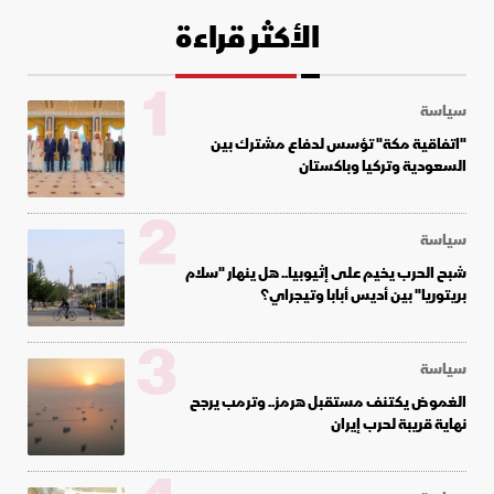
الأكثر قراءة
1
سياسة
"اتفاقية مكة" تؤسس لدفاع مشترك بين
السعودية وتركيا وباكستان
2
سياسة
شبح الحرب يخيم على إثيوبيا.. هل ينهار "سلام
بريتوريا" بين أديس أبابا وتيجراي؟
3
سياسة
الغموض يكتنف مستقبل هرمز.. وترمب يرجح
نهاية قريبة لحرب إيران