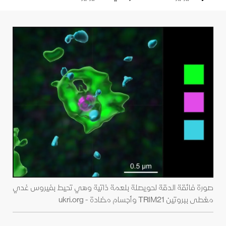
صورة فائقة الدقة لحويصلة بلعمة ذاتية وهي تحيط بفيروس غدي
مغطى ببروتين TRIM21 وأجسام مضادة - ukri.org