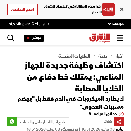
اقرأ هذه المقالة في تطبيق الشرق
افتح التطبيق
للأخبار
مواقعنا
إقليم الرباط
25°C
غائم جزئي
مباشر
أخبار
صحة
الولايات المتحدة
اكتشاف وظيفة جديدة للجهاز
المناعي: يمتلك خط دفاع من
الخلايا المصابة
لا يطارد الميكروبات في الدم فقط بل "يهضم
مسببات العدوى"
دقائق القراءة - 6
شارك
تابع آخر الأخبار على واتساب
نُشر:
08 يونيو 2026 16:51
آخر تحديث:
08 يونيو 2026 16:51