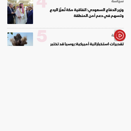
4
سياسة
وزير الدفاع السعودي: اتفاقية مكة تُعزّز الردع
وتسهم في دعم أمن المنطقة
5
سياسة
تقديرات استخباراتية أميركية: روسيا قد تختبر
الأخبار باختصار
تماسك الناتو عبر "هجوم محدود"
أخبار
صحة
دراسة: الجهاز المناعي لكبار السن