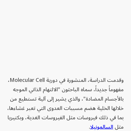
وقدمت الدراسة، المنشورة في دورية Molecular Cell،
مفهوماً جديداً، سماه الباحثون "الالتهام الذاتي الموجه
بالأجسام المضادة"، والذي يشير إلى آلية تستطيع من
خلالها الخلية هضم مسببات العدوى التي تعبر غشاءها،
بما في ذلك فيروسات مثل الفيروسات الغدية، وبكتيريا
مثل
السالمونيلا
.