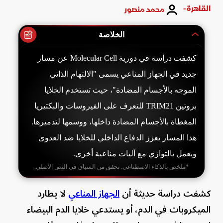
القاهرة -
محمد منصور
الخلاصة
كشفت دراسة في دورية Molecular Cell عن مسار
جديد في الجهاز المناعي يسمى "الالتهام الذاتي
الموجه بالأجسام المضادة"، حيث تستخدم الخلايا
بروتين TRIM21 للتعرف على الفيروسات والبكتيريا
المغطاة بالأجسام المضادة داخلها، ووسمها لتدميرها.
هذا المسار يعزز الدفاع الداخلي للخلايا ضد العدوى
ويعمل بالتوازي مع آليات مناعية أخرى.
*ملخص بالذكاء الاصطناعي. تحقق من السياق في النص الأصلي.
كشفت دراسة حديثة أن
الجهاز المناعي
لا يطارد
الميكروبات في الدم، أو يستدعي خلايا الدم البيضاء