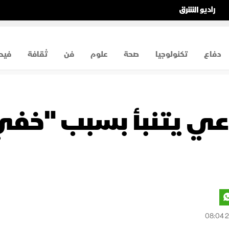
دفاع
تكنولوجيا
صحة
علوم
فن
ثقافة
فيد
اعي يتنبأ بسبب "خف