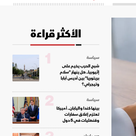
الأكثر قراءة
1
سياسة
شبح الحرب يخيم على
إثيوبيا.. هل ينهار "سلام
بريتوريا" بين أديس أبابا
وتيجراي؟
2
سياسة
بينها كندا واليابان.. أميركا
تعتزم إغلاق سفارات
وقنصليات في 5 دول
حرب إيران