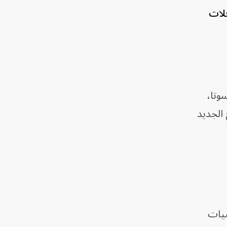
لات
وتا،
جو، أن النموذج الجديد
ميات