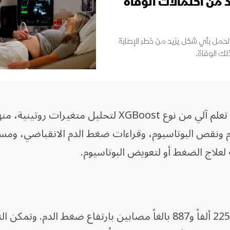
د من احتمالات الوفاة
 الحمل بأي شكل يزيد من خطر الإصابة
لك الوفاة.
ودرّب الفريق نموذجاً يعتمد على تقنية تعلم آلي من نوع XGBoost لتحليل متغيرات 
ونقص البوتاسيوم، وقراءات ضغط الدم الانقباضي، ومس
ة لعلاج الضغط أو لتعويض البوتاسيوم.
ثم اختبر الباحثون النموذج على بيانات 225 ألفاً و887 بالغاً مصابين بارتفاع ضغط الدم