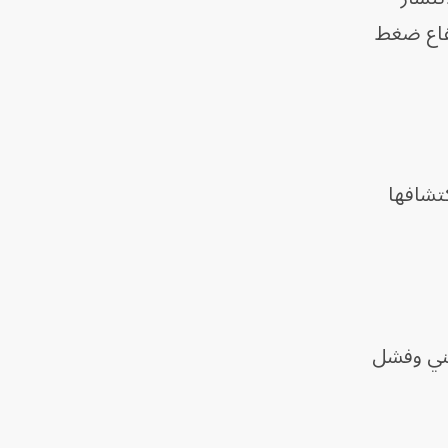
ن يصل إلى 20% من مرضى ارتفاع ضغط
تشافها
ذيني وفشل