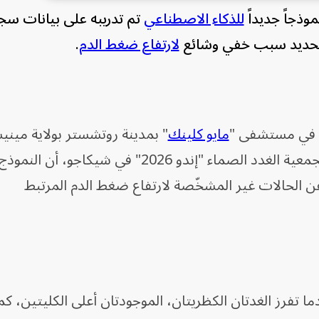
وذجاً جديداً
للذكاء الاصطناعي
تم تدريبه على بيانات سج
لارتفاع ضغط الدم
.
يت في مستشفى "
مايو كلينك
" بمدينة روتشستر بولاية مينيس
والتي عُرضت خلال الاجتماع السنوي لجمعية الغدد الصماء "إندو 2026" في شيكا
الحالات غير المشخّصة لارتفاع ضغط الدم المرتبط
ما تفرز الغدتان الكظريتان، الموجودتان أعلى الكليتين، ك