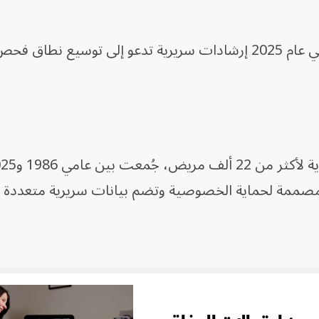
وكانت جمعية الغدد الصماء أصدرت في عام 2025 إرشادات سريرية تدعو إلى توسيع نطا
 مصممة لحماية الخصوصية وتضم بيانات سريرية متعددة ا