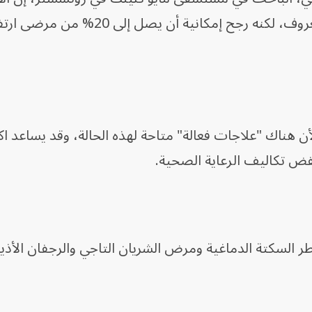
الحقيقي للألدوستيرونية الأولية غير معروف، لكنه رجح إمكانية أ
هناك "علاجات فعالة" متاحة لهذه الحالة، وقد يساعد اك
ض تكاليف الرعاية الصحية.
 خطر السكتة الدماغية ومرض الشريان التاجي والرجفان الأ