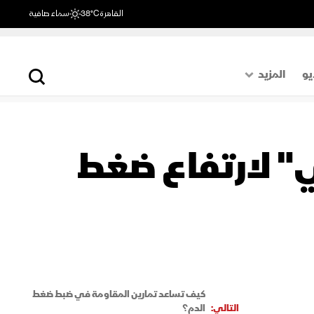
القاهرة
38°C
سماء صافية
يو
المزيد
حول العالم
الصفحة الأخيرة
ي" لارتفاع ضغط
اقتصاد
رياضة
كيف تساعد تمارين المقاومة في ضبط ضغط
التالي:
الدم؟