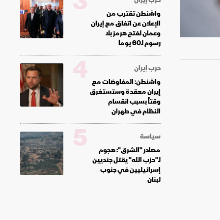
3
واشنطن تقترب من
الإعلان عن اتفاق مع إيران
وعمان لفتح هرمز بلا
رسوم لـ60 يوماً
4
حرب إيران
واشنطن: المفاوضات مع
إيران معقدة وستستغرق
وقتاً بسبب انقسام
النظام في طهران
5
سياسة
مصادر "الشرق": هجوم
لـ"حزب الله" يقتل جنديين
إسرائيليين في جنوب
لبنان