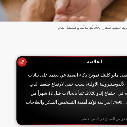
ديد سبب خفي وشائع لارتفاع ضغط الدم
الخلاصة
 مايو كلينك نموذج ذكاء اصطناعي يعتمد على بيانات
اً لتحديد الألدوستيرونية الأولية، سبب خفي لارتفاع ضغط الدم.
النموذج، الذي تم عرضه في اجتماع إندو 2026، تنبأ بالحالات قبل 12 شهراً من
التشخيص بدقة تزيد على 90%. الدراسة تؤكد أهمية التشخيص المبكر والعلاجات
حقق من السياق في النص الأصلي.