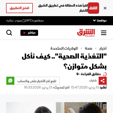
اقرأ هذه المقالة في تطبيق الشرق
افتح التطبيق
للأخبار
مواقعنا
سنغافورة
29°C
غيوم متناثرة
مباشر
أخبار
صحة
الولايات المتحدة
"التغذية الصحية".. كيف نأكل
بشكل متوازن؟
دقائق القراءة - 9
شارك
تابع آخر الأخبار على واتساب
نُشر:
13 يونيو 2026 15:47
آخر تحديث:
13 يونيو 2026 16:33