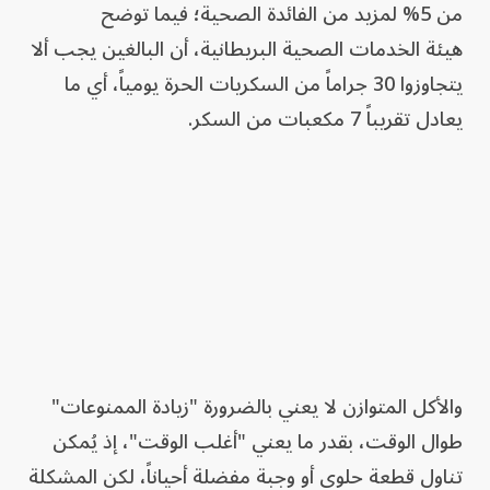
من 5% لمزيد من الفائدة الصحية؛ فيما توضح
هيئة الخدمات الصحية البريطانية، أن البالغين يجب ألا
يتجاوزوا 30 جراماً من السكريات الحرة يومياً، أي ما
يعادل تقريباً 7 مكعبات من السكر.
والأكل المتوازن لا يعني بالضرورة "زيادة الممنوعات"
طوال الوقت، بقدر ما يعني "أغلب الوقت"، إذ يُمكن
تناول قطعة حلوى أو وجبة مفضلة أحياناً، لكن المشكلة