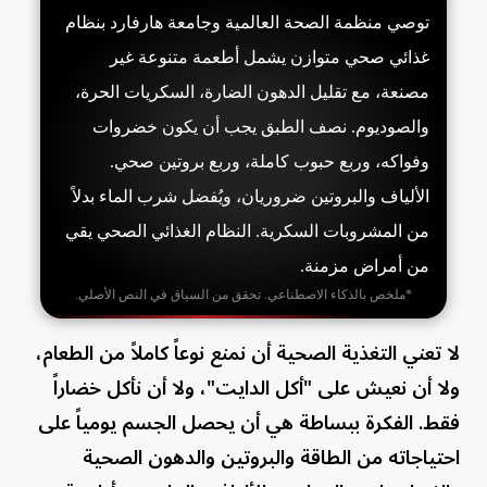
توصي منظمة الصحة العالمية وجامعة هارفارد بنظام
غذائي صحي متوازن يشمل أطعمة متنوعة غير
مصنعة، مع تقليل الدهون الضارة، السكريات الحرة،
والصوديوم. نصف الطبق يجب أن يكون خضروات
وفواكه، وربع حبوب كاملة، وربع بروتين صحي.
الألياف والبروتين ضروريان، ويُفضل شرب الماء بدلاً
من المشروبات السكرية. النظام الغذائي الصحي يقي
من أمراض مزمنة.
*ملخص بالذكاء الاصطناعي. تحقق من السياق في النص الأصلي.
لا تعني التغذية الصحية أن نمنع نوعاً كاملاً من الطعام،
ولا أن نعيش على "أكل الدايت"، ولا أن نأكل خضاراً
فقط. الفكرة ببساطة هي أن يحصل الجسم يومياً على
احتياجاته من الطاقة والبروتين والدهون الصحية