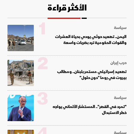
الأكثر قراءة
1
سياسة
اليمن.. تصعيد حوثي يودي بحياة العشرات
والقوات الحكومية ترد بضربات واسعة
2
حرب إيران
تصعيد إسرائيلي مستمر بلبنان.. ومطالب
بيروت في روما "دون حلول"
3
سياسة
"تمرد في القصر".. المستشار الألماني يواجه
خطر الاستبدال
سياسة