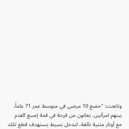
وتابعت: "خضع 10 مرضى في متوسط عمر 71 عاماً،
بينهم امرأتين، يعانون من قرحة في قمة إصبع القدم
مع أوتار مثنية تالفة، لتدخل بسيط يستهدف قطع تلك