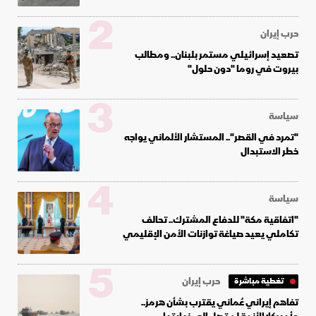
2
حرب إيران
تصعيد إسرائيلي مستمر بلبنان.. ومطالب
بيروت في روما "دون حلول"
3
سياسة
"تمرد في القصر".. المستشار الألماني يواجه
خطر الاستبدال
4
سياسة
"اتفاقية مكة" للدفاع المشترك.. تحالف
تكاملي يعيد صياغة توازنات الأمن الإقليمي
5
حرب إيران
تغطية مباشرة
تفاهم إيراني عُماني يقترب بشأن هرمز..