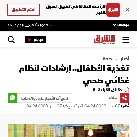
اقرأ هذه المقالة في تطبيق الشرق
افتح التطبيق
للأخبار
مواقعنا
سنغافورة
28°C
غيوم قاتمة
مباشر
أخبار
صحة
تغذية الأطفال.. إرشادات لنظام
غذائي صحي
دقائق القراءة - 5
شارك
تابع آخر الأخبار على واتساب
نُشر:
07 مايو 2023 04:24
آخر تحديث:
07 مايو 2023 04:24