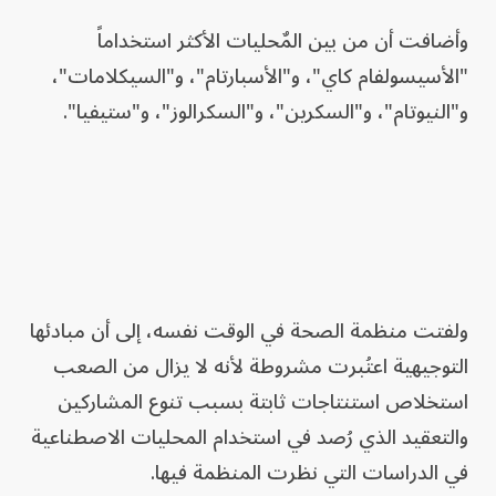
وأضافت أن من بين المٌحليات الأكثر استخداماً
"الأسيسولفام كاي"، و"الأسبارتام"، و"السيكلامات"،
و"النيوتام"، و"السكرين"، و"السكرالوز"، و"ستيفيا".
ولفتت منظمة الصحة في الوقت نفسه، إلى أن مبادئها
التوجيهية اعتُبرت مشروطة لأنه لا يزال من الصعب
استخلاص استنتاجات ثابتة بسبب تنوع المشاركين
والتعقيد الذي رُصد في استخدام المحليات الاصطناعية
في الدراسات التي نظرت المنظمة فيها.