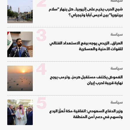
2
سياسة
شبح الحرب يخيم على إثيوبيا.. هل ينهار "سلام
بريتوريا" بين أديس أبابا وتيجراي؟
3
سياسة
العراق.. الزيدي يوجه برفع الاستعداد القتالي
للقوات الأمنية والعسكرية
4
سياسة
الغموض يكتنف مستقبل هرمز.. وترمب يرجح
نهاية قريبة لحرب إيران
5
سياسة
وزير الدفاع السعودي: اتفاقية مكة تُعزّز الردع
وتسهم في دعم أمن المنطقة