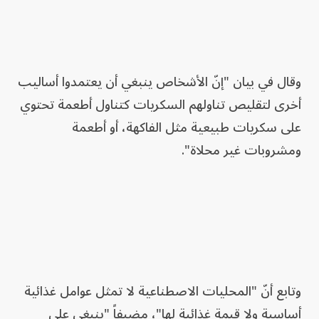
وقال في بيان "إنّ الأشخاص ينبغي أن يعتمدوا أساليب
أخرى لتقليص تناولهم السكريات كتناول أطعمة تحتوي
على سكريات طبيعية مثل الفاكهة، أو أطعمة
ومشروبات غير محلاة".
وتابع أنّ "المحليات الاصطناعية لا تمثل عوامل غذائية
أساسية ولا قيمة غذائية لها"، مضيفاً "ينبغي على