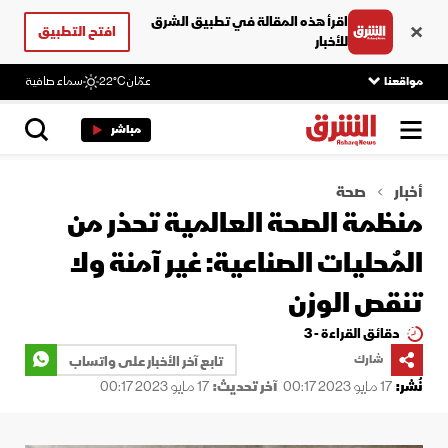
اقرأ هذه المقالة في تطبيق الشرق
افتح التطبيق
للأخبار
مواقعنا
عمّان
22°C
سماء صافية
مباشر
أخبار
صحة
منظمة الصحة العالمية تحذر من
المُحليات الصناعية: غير آمنة ولا
تنقص الوزن
دقائق القراءة - 3
شارك
تابع آخر الأخبار على واتساب
نُشر:
17 مايو 2023 00:17
آخر تحديث:
17 مايو 2023 00:17