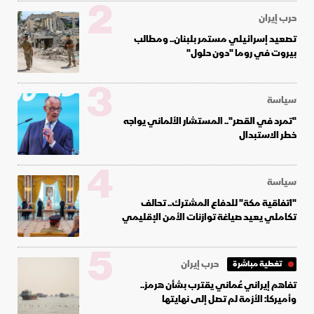
2
حرب إيران
تصعيد إسرائيلي مستمر بلبنان.. ومطالب
بيروت في روما "دون حلول"
3
سياسة
"تمرد في القصر".. المستشار الألماني يواجه
خطر الاستبدال
4
سياسة
"اتفاقية مكة" للدفاع المشترك.. تحالف
تكاملي يعيد صياغة توازنات الأمن الإقليمي
5
حرب إيران
تغطية مباشرة
تفاهم إيراني عُماني يقترب بشأن هرمز..
وأميركا: الأزمة لم تصل إلى نهايتها