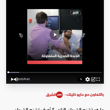
Loaded
:
11.66%
0:00
/
1:43
1x
Play
Mute
Playback
Picture-
Fullscreen
Rate
in-
Current
Duration
Picture
Time
بالتعاون مع مايو كلينك -
الشرق
ما هو تشنج الشريان التاجي؟ يُعرف تشنج الشريان