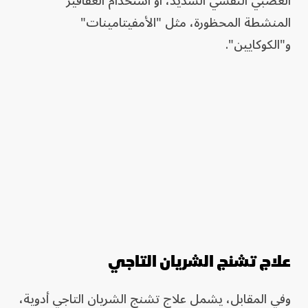
العصبي النفسي الشديد، أو استخدام العقاقير
المنشطة المحظورة، مثل "الأمفيتامينات"
و"الكوكايين".
علاج تشنج الشريان التاجي
وفي المقابل، يشمل علاج تشنج الشريان التاجي أدوية،