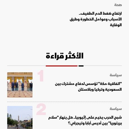
صحة
ارتفاع ضغط الدم الطفيف..
الأسباب وعوامل الخطورة وطرق
الوقاية
الأكثر قراءة
1
سياسة
"اتفاقية مكة" تؤسس لدفاع مشترك بين
السعودية وتركيا وباكستان
2
سياسة
شبح الحرب يخيم على إثيوبيا.. هل ينهار "سلام
بريتوريا" بين أديس أبابا وتيجراي؟