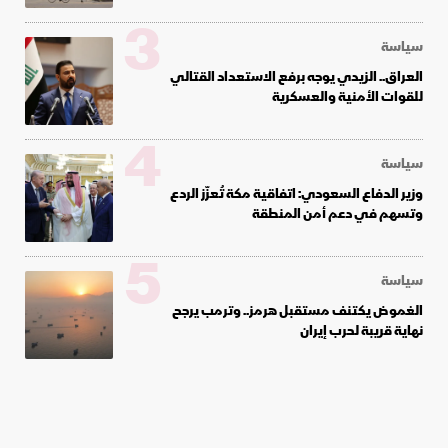
3
سياسة
العراق.. الزيدي يوجه برفع الاستعداد القتالي
للقوات الأمنية والعسكرية
4
سياسة
وزير الدفاع السعودي: اتفاقية مكة تُعزّز الردع
وتسهم في دعم أمن المنطقة
5
سياسة
الغموض يكتنف مستقبل هرمز.. وترمب يرجح
نهاية قريبة لحرب إيران