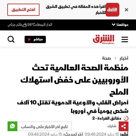
اقرأ هذه المقالة في تطبيق الشرق
افتح التطبيق
للأخبار
مواقعنا
الدار البيضاء
26°C
غائم جزئي
مباشر
أخبار
صحة
منظمة الصحة العالمية تحث
الأوروبيين على خفض استهلاك
الملح
أمراض القلب والأوعية الدموية تقتل 10 آلاف
شخص يومياً في أوروبا
دقائق القراءة - 2
شارك
تابع آخر الأخبار على واتساب
نُشر:
15 مايو 2024 09:46
آخر تحديث:
15 مايو 2024 09:46