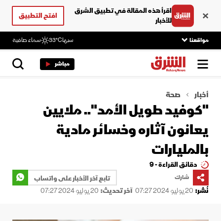
اقرأ هذه المقالة في تطبيق الشرق
افتح التطبيق
للأخبار
مواقعنا
سبها
33°C
سماء صافية
مباشر
أخبار
صحة
"كوفيد طويل الأمد".. ملايين
يعانون آثاره وخسائر مادية
بالمليارات
دقائق القراءة - 9
شارك
تابع آخر الأخبار على واتساب
نُشر:
20 يوليو 2024 07:27
آخر تحديث:
20 يوليو 2024 07:27