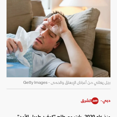
رجل يعاني من أعراض الإرهاق والحمى - Getty Images
دبي -
الشرق
منذ عام 2020، بات مصطلح "كوفيد طويل الأمد"،