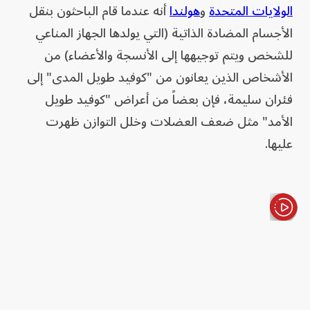
الولايات المتحدة
و
هولندا
أنه عندما قام الباحثون بنقل
الأجسام المضادة الذاتية (التي يولدها الجهاز المناعي
للشخص ويتم توجيهها إلى الأنسجة والأعضاء) من
الأشخاص الذين يعانون من "كوفيد طويل المدى" إلى
فئران سليمة، فإن بعضاً من أعراض "كوفيد طويل
الأمد" مثل ضعف العضلات وخلل التوازن ظهرت
عليها.
الأخبار باختصار