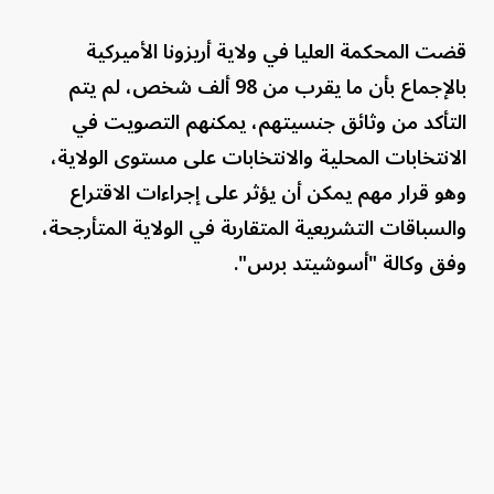
قضت المحكمة العليا في ولاية أريزونا الأميركية
بالإجماع بأن ما يقرب من 98 ألف شخص، لم يتم
التأكد من وثائق جنسيتهم، يمكنهم التصويت في
الانتخابات المحلية والانتخابات على مستوى الولاية،
وهو قرار مهم يمكن أن يؤثر على إجراءات الاقتراع
والسباقات التشريعية المتقاربة في الولاية المتأرجحة،
وفق وكالة "أسوشيتد برس".