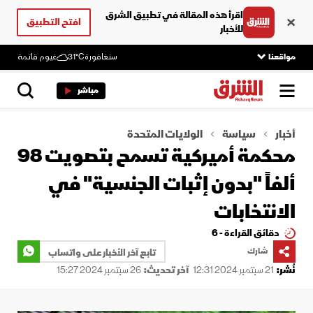
اقرأ هذه المقالة في تطبيق الشرق
افتح التطبيق
للأخبار
مواقعنا
سنغافورة
31°C
غيوم قاتمة
مباشر
أخبار
سياسة
الولايات المتحدة
محكمة أميركية تسمح بتصويت 98
ألفاً "بدون إثبات الجنسية" في
الانتخابات
دقائق القراءة - 6
شارك
تابع آخر الأخبار على واتساب
نُشر:
21 سبتمبر 2024 12:31
آخر تحديث:
26 سبتمبر 2024 15:27