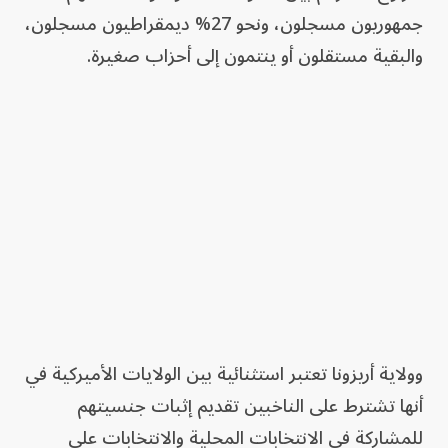
جمهوريون مسجلون، ونحو 27% ديمقراطيون مسجلون،
والبقية مستقلون أو ينتمون إلى أحزاب صغيرة.
وولاية أريزونا تعتبر استثنائية بين الولايات الأميركية في
أنها تشترط على الناخبين تقديم إثبات جنسيتهم
للمشاركة في الانتخابات المحلية والانتخابات على