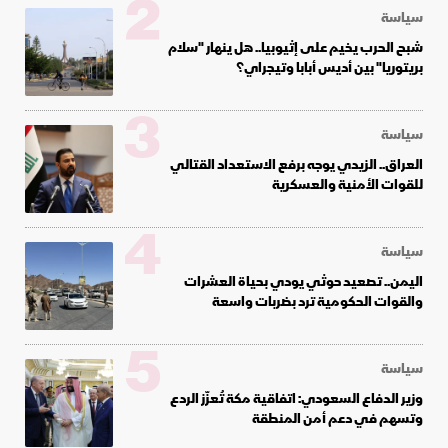
2
سياسة
شبح الحرب يخيم على إثيوبيا.. هل ينهار "سلام
بريتوريا" بين أديس أبابا وتيجراي؟
3
سياسة
العراق.. الزيدي يوجه برفع الاستعداد القتالي
للقوات الأمنية والعسكرية
4
سياسة
اليمن.. تصعيد حوثي يودي بحياة العشرات
والقوات الحكومية ترد بضربات واسعة
5
سياسة
وزير الدفاع السعودي: اتفاقية مكة تُعزّز الردع
وتسهم في دعم أمن المنطقة