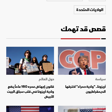
الولايات المتحدة
قصص قد تهمك
سياسة
حول العالم
أريزونا.. "ولاية حمراء" اخترقها
قانون إجهاض عمره 160 عاماً يضع
الديمقراطيون
ولاية أريزونا في قلب سباق البيت
الأبيض