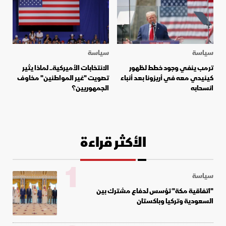
سياسة
سياسة
ترمب ينفي وجود خطط لظهور
الانتخابات الأميركية.. لماذا يثير
كينيدي معه في أريزونا بعد أنباء
تصويت "غير المواطنين" مخاوف
انسحابه
الجمهوريين؟
الأكثر قراءة
1
سياسة
"اتفاقية مكة" تؤسس لدفاع مشترك بين
السعودية وتركيا وباكستان