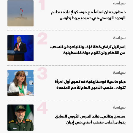
1
سياسة
دمشق تعلن اتفاقاً مع موسكو لإعادة تنظيم
الوجود الروسي في حميميم وطرطوس
2
سياسة
إسرائيل ترفض خطة غزة.. ونتنياهو: لن ننسحب
من القطاع ولن تقوم دولة فلسطينية
3
سياسة
دبلوماسية كوستاريكية قد تصبح أول امرأة
تتولى منصب الأمين العام للأمم المتحدة
4
سياسة
محسن رضائي.. قائد الحرس الثوري السابق
يتولى أعلى منصب أمني في إيران