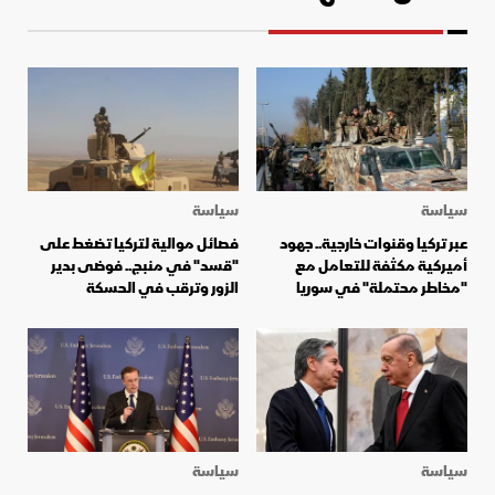
سياسة
سياسة
عبر تركيا وقنوات خارجية.. جهود
فصائل موالية لتركيا تضغط على
أميركية مكثفة للتعامل مع
"قسد" في منبج.. فوضى بدير
"مخاطر محتملة" في سوريا
الزور وترقب في الحسكة
سياسة
سياسة