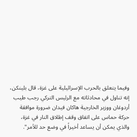
وفيما يتعلق بالحرب الإسرائيلية على غزة، قال بلينكن،
إنه تناول في محادثاته مع الرئيس التركي رجب طيب
أردوغان ووزير الخارجية هاكان فيدان ضرورة موافقة
حركة حماس على اتفاق وقف إطلاق النار في غزة،
والذي يمكن أن يساعد أخيراً في وضع حد للأمر".