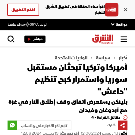
اقرأ هذه المقالة في تطبيق الشرق
افتح التطبيق
للأخبار
مواقعنا
تونس
35°C
سماء صافية
مباشر
أخبار
سياسة
الولايات المتحدة
أميركا وتركيا تبحثان مستقبل
سوريا واستمرار كبح تنظيم
"داعش"
بلينكن يستعرض اتفاق وقف إطلاق النار في غزة
مع أردوغان وفيدان
دقائق القراءة - 4
شارك
تابع آخر الأخبار على واتساب
نُشر:
13 ديسمبر 2024 12:06
آخر تحديث:
13 ديسمبر 2024 12:06