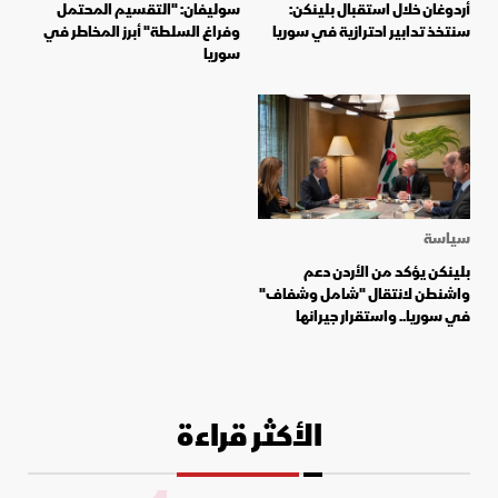
أردوغان خلال استقبال بلينكن:
سوليفان: "التقسيم المحتمل
سنتخذ تدابير احترازية في سوريا
وفراغ السلطة" أبرز المخاطر في
سوريا
سياسة
بلينكن يؤكد من الأردن دعم
واشنطن لانتقال "شامل وشفاف"
في سوريا.. واستقرار جيرانها
الأكثر قراءة