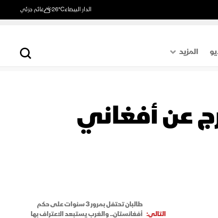
الدار البيضاء
26°C
غائم جزئي
يو
المزيد
حول العالم
الصفحة الأخيرة
رج عن أفغاني
اقتصاد
رياضة
طالبان تحتفل بمرور 3 سنوات على حكم
التالي:
أفغانستان.. والغرب يستبعد الاعتراف بها