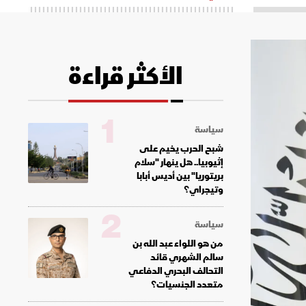
الأكثر قراءة
1
سياسة
شبح الحرب يخيم على
إثيوبيا.. هل ينهار "سلام
بريتوريا" بين أديس أبابا
وتيجراي؟
2
سياسة
من هو اللواء عبد الله بن
سالم الشهري قائد
التحالف البحري الدفاعي
متعدد الجنسيات؟