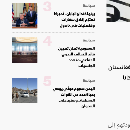
3
سياسة
بينها كندا واليابان.. أميركا
تعتزم إغلاق سفارات
وقنصليات في 5 دول
4
سياسة
السعودية تعلن تعيين
قائد للتحالف البحري
الدفاعي متعدد
فغانستان
الجنسيات
5
نا
سياسة
اليمن: هجوم حوثي يودي
بحياة عدد من القوات
المسلحة.. وسنرد على
العدوان
ودتهم إلى