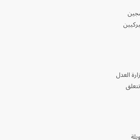
سجين
يركيين
رة العدل
ات تتعلق
يلة