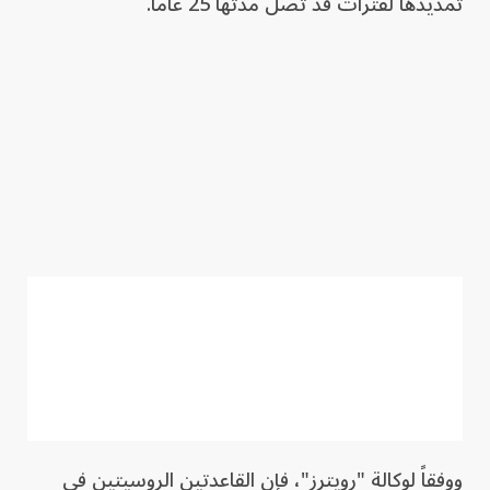
تمديدها لفترات قد تصل مدتها 25 عاماً.
ووفقاً لوكالة "رويترز"، فإن القاعدتين الروسيتين في