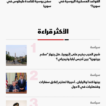
القواعد العسكرية الروسية في
سفن روسية لقاعدة طرطوس في
سوريا؟
سوريا
الأكثر قراءة
1
سياسة
شبح الحرب يخيم على إثيوبيا.. هل ينهار "سلام
بريتوريا" بين أديس أبابا وتيجراي؟
2
سياسة
بينها كندا واليابان.. أميركا تعتزم إغلاق سفارات
وقنصليات في 5 دول
3
سياسة