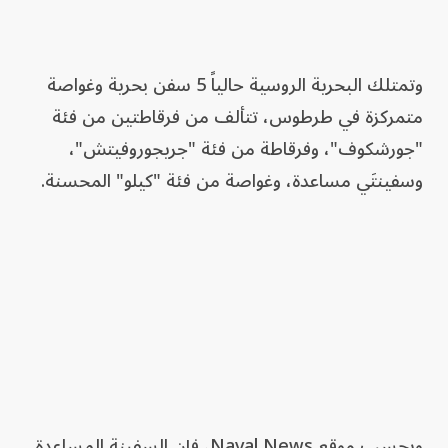
وتمتلك البحرية الروسية حالياً 5 سفن بحرية وغواصة
متمركزة في طرطوس، تتألف من فرقاطتين من فئة
"جورشكوف"، وفرقاطة من فئة "جريجوروفيتش"،
وسفينتَي مساعدة، وغواصة من فئة "كيلو" المحسنة.
وبحسب موقع Naval News، فإن السفينة المساعدة