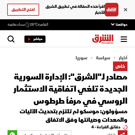
اقرأ هذه المقالة في تطبيق الشرق
افتح التطبيق
للأخبار
مواقعنا
القاهرة
25°C
سماء صافية
مباشر
أخبار
سياسة
سوريا
خاص
مصادر لـ"الشرق": الإدارة السورية
الجديدة تلغي اتفاقية الاستثمار
الروسي في مرفأ طرطوس
مسؤولون: موسكو لم تلتزم بتحديث الآليات
والمعدات وصيانتها وفق الاتفاق
دقائق القراءة - 4
شارك