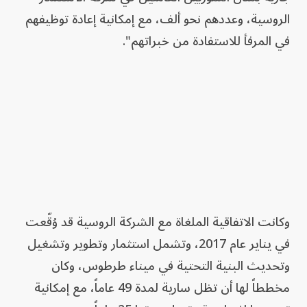
الروسية، وعددهم نحو ألف، مع إمكانية إعادة توظيفهم
في المرفأ للاستفادة من خبراتهم".
وكانت الاتفاقية الملغاة مع الشركة الروسية قد وُقّعت
في يناير عام 2017، وتشمل استثمار وتطوير وتشغيل
وتحديث البنية التحتية في ميناء طرطوس، وكان
مخططاً لها أن تظل سارية لمدة 49 عاماً، مع إمكانية