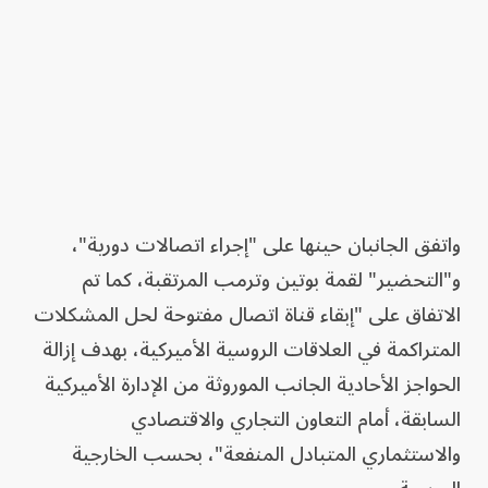
واتفق الجانبان حينها على "إجراء اتصالات دورية"،
و"التحضير" لقمة بوتين وترمب المرتقبة، كما تم
الاتفاق على "إبقاء قناة اتصال مفتوحة لحل المشكلات
المتراكمة في العلاقات الروسية الأميركية، بهدف إزالة
الحواجز الأحادية الجانب الموروثة من الإدارة الأميركية
السابقة، أمام التعاون التجاري والاقتصادي
والاستثماري المتبادل المنفعة"، بحسب الخارجية