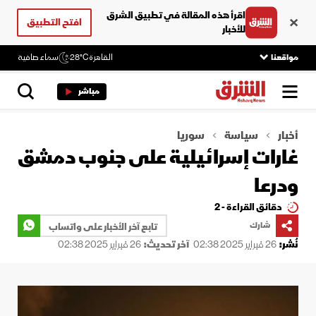
اقرأ هذه المقالة في تطبيق الشرق
افتح التطبيق
للأخبار
مواقعنا
القاهرة
28°C
سماء صافية
مباشر
أخبار
سياسة
سوريا
غارات إسرائيلية على جنوب دمشق
ودرعا
دقائق القراءة - 2
شارك
تابع آخر الأخبار على واتساب
نُشر:
26 فبراير 2025 02:38
آخر تحديث:
26 فبراير 2025 02:38