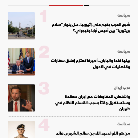
1
سياسة
شبح الحرب يخيم على إثيوبيا.. هل ينهار "سلام
بريتوريا" بين أديس أبابا وتيجراي؟
2
سياسة
بينها كندا واليابان.. أميركا تعتزم إغلاق سفارات
وقنصليات في 5 دول
3
حرب إيران
واشنطن: المفاوضات مع إيران معقدة
وستستغرق وقتاً بسبب انقسام النظام في
طهران
4
سياسة
من هو اللواء عبد الله بن سالم الشهري قائد