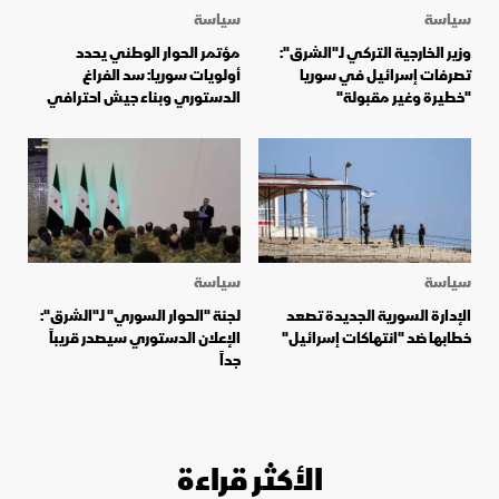
سياسة
سياسة
وزير الخارجية التركي لـ"الشرق":
مؤتمر الحوار الوطني يحدد
تصرفات إسرائيل في سوريا
أولويات سوريا: سد الفراغ
"خطيرة وغير مقبولة"
الدستوري وبناء جيش احترافي
سياسة
سياسة
الإدارة السورية الجديدة تصعد
لجنة "الحوار السوري" لـ"الشرق":
خطابها ضد "انتهاكات إسرائيل"
الإعلان الدستوري سيصدر قريباً
جداً
الأكثر قراءة