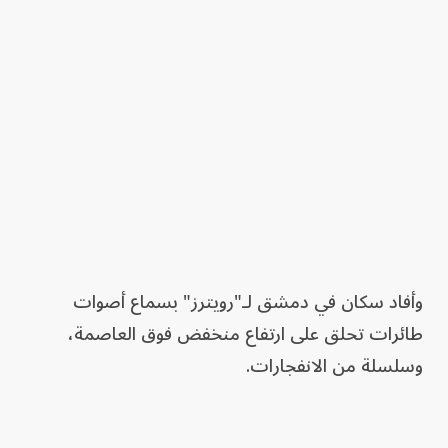
وأفاد سكان في دمشق لـ"رويترز" بسماع أصوات
طائرات تحلق على ارتفاع منخفض فوق العاصمة،
وسلسلة من الانفجارات.