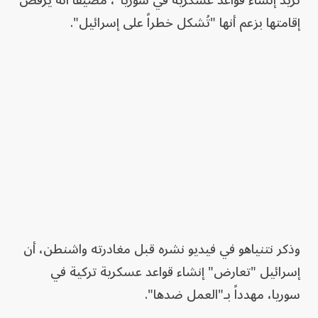
تريد إنشاء قواعد عسكرية في سوريا"، مضيفاً أنه يرفض
إقامتها بزعم أنها "تُشكل خطراً على إسرائيل".
وذكر نتنياهو في فيديو نشره قبل مغادرته واشنطن، أن
إسرائيل "تعارض" إنشاء قواعد عسكرية تركية في
سوريا، مهدداً بـ"العمل ضدها".