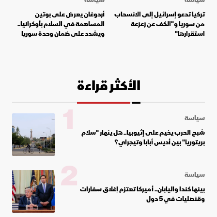
تركيا تدعو إسرائيل إلى الانسحاب
أردوغان يعرض على بوتين
من سوريا و"الكف عن زعزعة
المساهمة في السلام بأوكرانيا..
استقرارها"
ويشدد على ضمان وحدة سوريا
الأكثر قراءة
1
سياسة
شبح الحرب يخيم على إثيوبيا.. هل ينهار "سلام
بريتوريا" بين أديس أبابا وتيجراي؟
2
سياسة
بينها كندا واليابان.. أميركا تعتزم إغلاق سفارات
وقنصليات في 5 دول