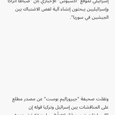
إسرائيلي لموقع "أكسيوس" الإخباري بأن "ضباطاً أتراكاً
وإسرائيليين يبحثون إنشاء آلية لفض الاشتباك بين
الجيشين في سوريا".
ونقلت صحيفة "جيروزاليم بوست" عن مصدر مطلع
على المناقشات بين إسرائيل وتركيا قوله إن