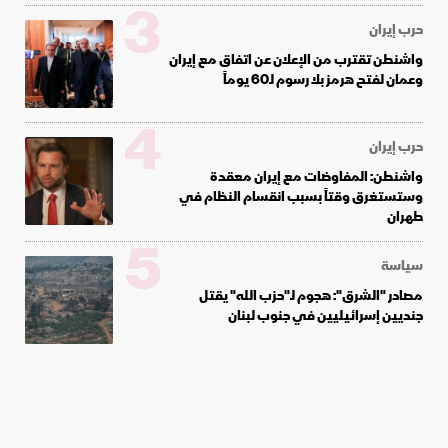
3
حرب إيران
واشنطن تقترب من الإعلان عن اتفاق مع إيران
وعمان لفتح هرمز بلا رسوم لـ60 يوماً
4
حرب إيران
واشنطن: المفاوضات مع إيران معقدة
وستستغرق وقتاً بسبب انقسام النظام في
طهران
5
سياسة
مصادر "الشرق": هجوم لـ"حزب الله" يقتل
جنديين إسرائيليين في جنوب لبنان