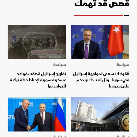
قصص قد تهمك
سياسة
سياسة
أنقرة: لا نسعى لمواجهة إسرائيل
تقارير: إسرائيل قصفت قواعد
في سوريا.. وتل أبيب: لا نريدكم
عسكرية سورية لإحباط خطة تركية
على حدودنا
للتواجد بها
سياسة
سياسة