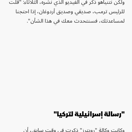
ولكن نتنياهو ذكر في الفيديو الذي نشره، الثلاثاء: "قلت
للرئيس ترمب، صديقي وصديق أردوغان، إذا احتجنا
لمساعدتك، فسنتحدث معك في هذا الشأن".
"رسالة إسرائيلية لتركيا"
وكانت وكالة "رويترز" ذكرت في وقت سابق، أن