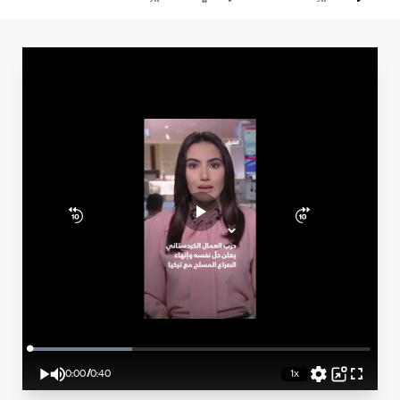
Loaded
:
30.03%
0:00
/
0:40
1x
Play
Mute
Playback
Picture-
Fullscreen
Rate
in-
Current
Duration
Picture