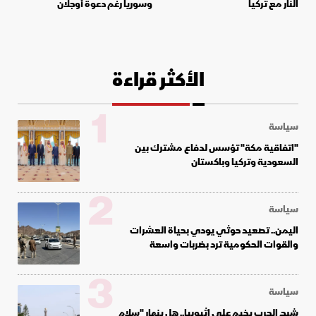
النار مع تركيا
وسوريا رغم دعوة أوجلان
الأكثر قراءة
1
سياسة
"اتفاقية مكة" تؤسس لدفاع مشترك بين
السعودية وتركيا وباكستان
2
سياسة
اليمن.. تصعيد حوثي يودي بحياة العشرات
والقوات الحكومية ترد بضربات واسعة
3
سياسة
شبح الحرب يخيم على إثيوبيا.. هل ينهار "سلام