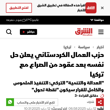
اقرأ هذه المقالة في تطبيق الشرق
افتح التطبيق
للأخبار
مواقعنا
غاتينو
27°C
غيوم متفرقة
مباشر
أخبار
سياسة
تركيا
حزب العمال الكردستاني يعلن حل
نفسه بعد عقود من الصراع مع
تركيا
"العدالة والتنمية" التركي: التنفيذ الملموس
والكامل للقرار سيكون "نقطة تحول"
دقائق القراءة - 3
شارك
تابع آخر الأخبار على واتساب
نُشر:
12 مايو 2025 06:58
آخر تحديث:
12 مايو 2025 10:31