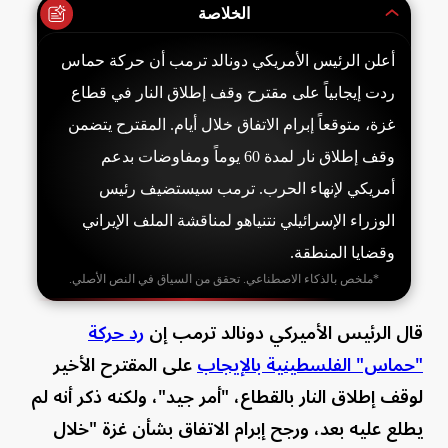
الخلاصة
أعلن الرئيس الأمريكي دونالد ترمب أن حركة حماس
ردت إيجابياً على مقترح وقف إطلاق النار في قطاع
غزة، متوقعاً إبرام الاتفاق خلال أيام. المقترح يتضمن
وقف إطلاق نار لمدة 60 يوماً ومفاوضات بدعم
أمريكي لإنهاء الحرب. ترمب سيستضيف رئيس
الوزراء الإسرائيلي نتنياهو لمناقشة الملف الإيراني
وقضايا المنطقة.
*ملخص بالذكاء الاصطناعي. تحقق من السياق في النص الأصلي.
قال الرئيس الأميركي دونالد ترمب إن
رد حركة
"حماس" الفلسطينية بالإيجاب
على المقترح الأخير
لوقف إطلاق النار بالقطاع، "أمر جيد"، ولكنه ذكر أنه لم
يطلع عليه بعد، ورجح إبرام الاتفاق بشأن غزة "خلال