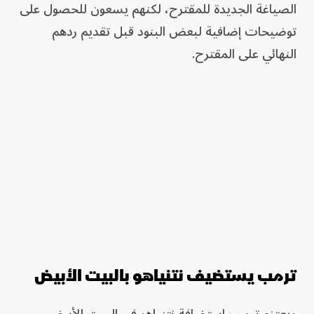
الصياغة الجديدة للمقترح، لكنهم يسعون للحصول على
توضيحات إضافية لبعض البنود قبل تقديم ردهم
النهائي على المقترح.
ترمب يستضيف نتنياهو بالبيت الأبيض
ويعتزم ترمب استضافة نتنياهو في البيت الأبيض،