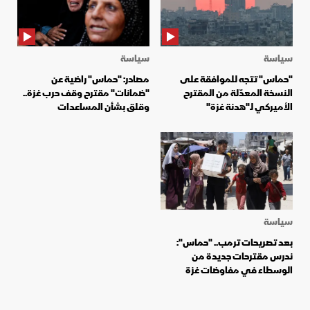
سياسة
سياسة
"حماس" تتجه للموافقة على
مصادر: "حماس" راضية عن
النسخة المعدّلة من المقترح
"ضمانات" مقترح وقف حرب غزة..
الأميركي لـ"هدنة غزة"
وقلق بشأن المساعدات
سياسة
بعد تصريحات ترمب.. "حماس":
ندرس مقترحات جديدة من
الوسطاء في مفاوضات غزة