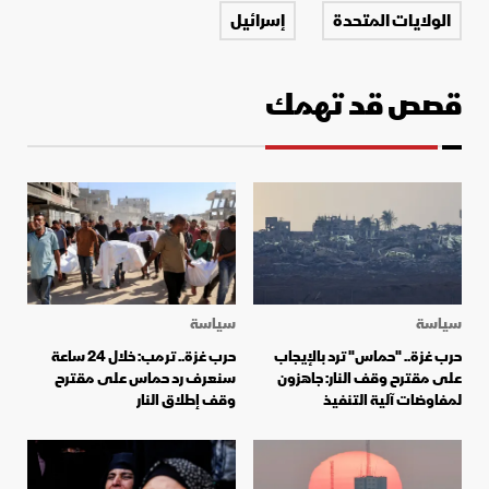
الولايات المتحدة
إسرائيل
قصص قد تهمك
سياسة
سياسة
حرب غزة.. "حماس" ترد بالإيجاب
حرب غزة.. ترمب: خلال 24 ساعة
على مقترح وقف النار: جاهزون
سنعرف رد حماس على مقترح
لمفاوضات آلية التنفيذ
وقف إطلاق النار