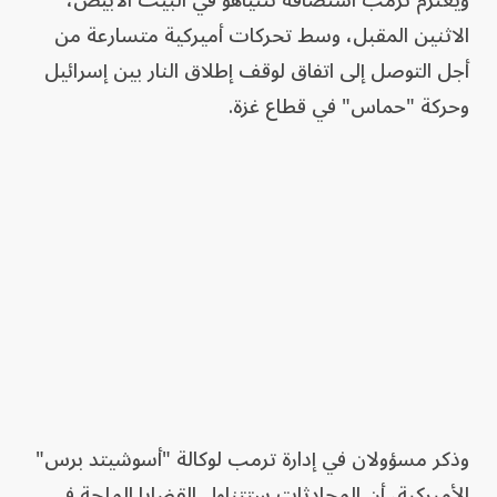
الاثنين المقبل، وسط تحركات أميركية متسارعة من
أجل التوصل إلى اتفاق لوقف إطلاق النار بين إسرائيل
وحركة "حماس" في قطاع غزة.
وذكر مسؤولان في إدارة ترمب لوكالة "أسوشيتد برس"
الأميركية، أن المحادثات ستتناول القضايا الملحة في