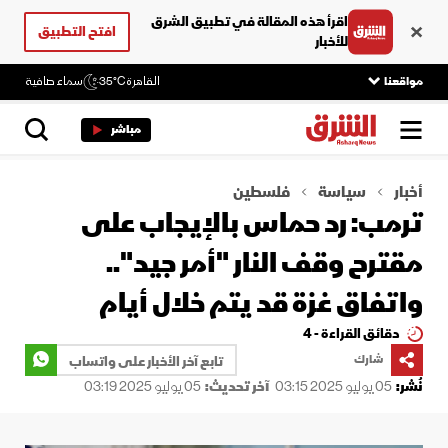
اقرأ هذه المقالة في تطبيق الشرق
افتح التطبيق
للأخبار
مواقعنا
القاهرة
35°C
سماء صافية
مباشر
أخبار
سياسة
فلسطين
ترمب: رد حماس بالإيجاب على
مقترح وقف النار "أمر جيد"..
واتفاق غزة قد يتم خلال أيام
دقائق القراءة - 4
شارك
تابع آخر الأخبار على واتساب
نُشر:
05 يوليو 2025 03:15
آخر تحديث:
05 يوليو 2025 03:19