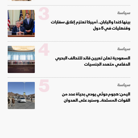
3
سياسة
بينها كندا واليابان.. أميركا تعتزم إغلاق سفارات
وقنصليات في 5 دول
4
سياسة
السعودية تعلن تعيين قائد للتحالف البحري
الدفاعي متعدد الجنسيات
5
سياسة
اليمن: هجوم حوثي يودي بحياة عدد من
القوات المسلحة.. وسنرد على العدوان