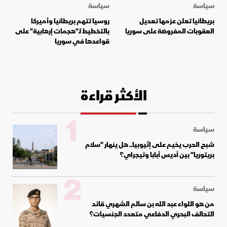
سياسة
سياسة
بريطانيا تعلن عزمها تعديل
روسيا تتهم بريطانيا وأميركا
العقوبات المفروضة على سوريا
بالتخطيط لـ"هجمات إرهابية" على
قواعدها في سوريا
الأكثر قراءة
1
سياسة
شبح الحرب يخيم على إثيوبيا.. هل ينهار "سلام
بريتوريا" بين أديس أبابا وتيجراي؟
2
سياسة
من هو اللواء عبد الله بن سالم الشهري قائد
التحالف البحري الدفاعي متعدد الجنسيات؟