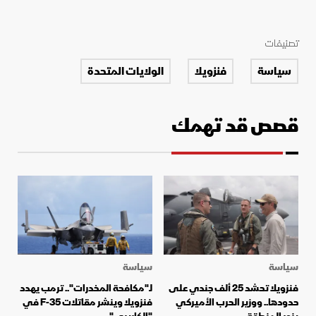
تصنيفات
سياسة
فنزويلا
الولايات المتحدة
قصص قد تهمك
سياسة
سياسة
فنزويلا تحشد 25 ألف جندي على
لـ"مكافحة المخدرات".. ترمب يهدد
حدودها.. ووزير الحرب الأميركي
فنزويلا وينشر مقاتلات F-35 في