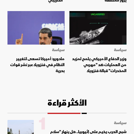
يزور المنطقة
"الكاريبي"
سياسة
سياسة
وزير الدفاع الأميركي يلمح لمزيد
مادورو: أميركا تسعى لتغيير
من العمليات ضد "مهربي
النظام في فنزويلا عبر نشر قوات
المخدرات" قبالة فنزويلا
بحرية
الأكثر قراءة
1
سياسة
شبح الحرب يخيم على إثيوبيا.. هل ينهار "سلام