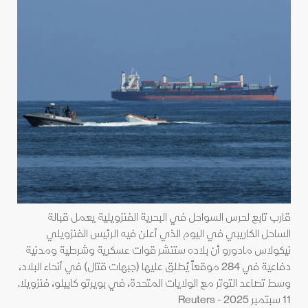
قارب تابع لحرس السواحل في البحرية الفنزويلية يعمل قبالة
الساحل الكاريبي في اليوم الذي أعلن فيه الرئيس الفنزويلي
نيكولاس مادورو أن بلاده ستنشر قوات عسكرية وشرطية ومدنية
دفاعية في 284 موقعاً يُطلق عليها (جبهات قتال) في أنحاء البلاد،
وسط تصاعد التوتر مع الولايات المتحدة، في بويرتو كابيلو، فنزويلا.
11 سبتمبر 2025 - Reuters