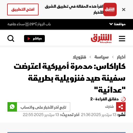
اقرأ هذه المقالة في تطبيق الشرق
افتح التطبيق
للأخبار
مواقعنا
باب الزوار
29°C
سماء صافية
مباشر
أخبار
سياسة
فنزويلا
كاراكاس: مدمرة أميركية اعترضت
سفينة صيد فنزويلية بطريقة
"عدائية"
دقائق القراءة - 2
شارك
تابع آخر الأخبار على واتساب
نُشر:
13 سبتمبر 2025 21:36
آخر تحديث:
13 سبتمبر 2025 22:55