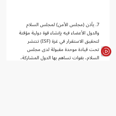
7. يأذن (مجلس الأمن) لمجلس السلام
والدول الأعضاء فيه بإنشاء قوة دولية مؤقتة
لتحقيق الاستقرار في غزة (ISF) تنتشر
تحت قيادة موحدة مقبولة لدى مجلس
السلام، بقوات تساهم بها الدول المشاركة،
الأخبار باختصار
بالتشاور والتعاون الوثيقين مع جمهورية
مصر العربية ودولة إسرائيل، وتتخذ جميع
التدابير اللازمة لتنفيذ ولايتها بما يتفق مع
القانون الدولي، بما في ذلك القانون الإنساني
الدولي.