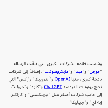
وشملت قائمة الشركات الكبرى التي تلقّت الرسالة
"
جوجل
" و"
ميتا
" و"
مايكروسوفت
"، إضافة إلى شركات
ناشئة كبرى، منها
OpenAI
و"أنثروبيك" و"إكس" التي
تنتج روبوتات الدردشة
ChatGPT
و"كلود" و"جروك"،
إلى جانب شركات أصغر مثل "بيربلكستي" و"كاراكتر.
إيه آي" و"ريبيليكا".