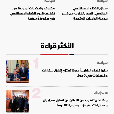
سياسة
سياسة
سباق الذكاء الاصطناعي
مخاوف وتحذيرات أوروبية من
العالمي.. الصين تقترب من كسر
تخفيف قيود الذكاء الاصطناعي
هيمنة الولايات المتحدة
رغم ضغوط أميركية
الأكثر قراءة
1
سياسة
بينها كندا واليابان.. أميركا تعتزم إغلاق سفارات
وقنصليات في 5 دول
2
حرب إيران
واشنطن تقترب من الإعلان عن اتفاق مع إيران
وعمان لفتح هرمز بلا رسوم لـ60 يوماً