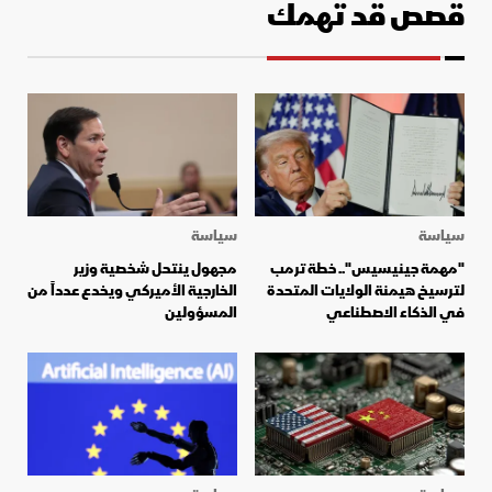
قصص قد تهمك
سياسة
سياسة
"مهمة جينيسيس".. خطة ترمب
مجهول ينتحل شخصية وزير
لترسيخ هيمنة الولايات المتحدة
الخارجية الأميركي ويخدع عدداً من
في الذكاء الاصطناعي
المسؤولين