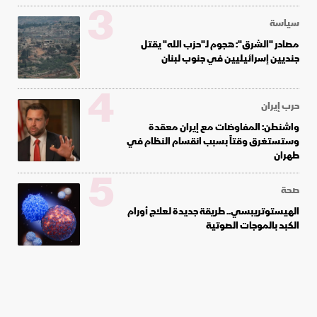
3
سياسة
مصادر "الشرق": هجوم لـ"حزب الله" يقتل
جنديين إسرائيليين في جنوب لبنان
4
حرب إيران
واشنطن: المفاوضات مع إيران معقدة
وستستغرق وقتاً بسبب انقسام النظام في
طهران
5
صحة
الهيستوتريبسي.. طريقة جديدة لعلاج أورام
الكبد بالموجات الصوتية