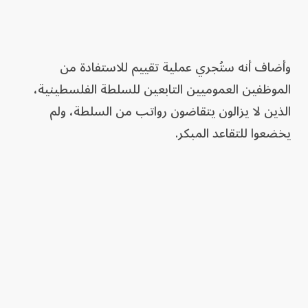
وأضاف أنه ستُجري عملية تقييم للاستفادة من
الموظفين العموميين التابعين للسلطة الفلسطينية،
الذين لا يزالون يتقاضون رواتب من السلطة، ولم
يخضعوا للتقاعد المبكر.