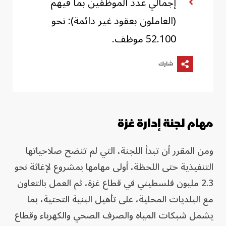
إجمالي عدد الموظفين بما فيهم
(العاملون بعقود غير دائمة): نحو
52.100 موظف.
شارك
مهام لجنة إدارة غزة
ومن المقرر أن تبدأ اللجنة، التي لم تتضح صلاحياتها
التنفيذية حتى اللحظة، أولى مهامها بمشروع لإغاثة نحو
2.3 مليون فلسطيني في قطاع غزة، ثم العمل بالتعاون
مع البلديات المحلية، على تأهيل البنية التحتية، بما
يشمل شبكات المياه والصرف الصحي والكهرباء وقطاع