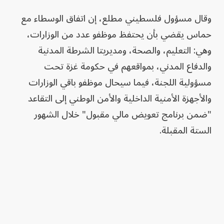
وقال مسؤول فلسطيني مطلع، إن اتفاق الوسطاء مع
حماس يقضي بأن يحتفظ موظفو عدد من الوزارات،
وهي: التعليم، والصحة، ومديريتا الشرطة المدنية
والدفاع المدني، بمواقعهم في حكومة غزة تحت
مسؤولية اللجنة، فيما سيحال موظفو باقي الوزارات
والأجهزة الأمنية الداخلية والأمن الوطني إلى التقاعد
"ضمن برنامج تعويض مالي مقبول" خلال الشهور
الستة المقبلة.