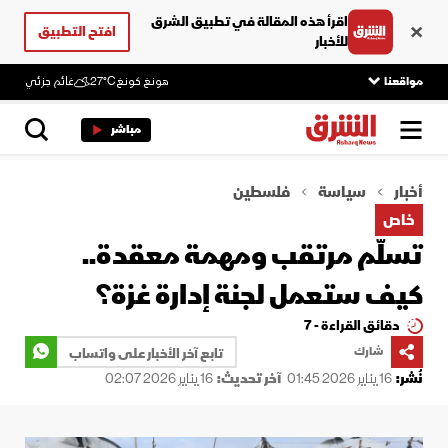
اقرأ هذه المقالة في تطبيق الشرق
افتح التطبيق
للأخبار
مواقعنا
هونغ كونغ
27°C
غائم جزئي
مباشر
أخبار
سياسة
فلسطين
خاص
تسلّم مرتقب ومهمة معقدة..
كيف ستعمل لجنة إدارة غزة؟
دقائق القراءة - 7
شارك
تابع آخر الأخبار على واتساب
نُشر:
16 يناير 2026 01:45
آخر تحديث:
16 يناير 2026 02:07